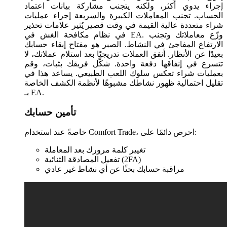
إجراء يدوي أكثر، ولكنه يتجنب مشاركة بيانات اعتماد
الحساب. تجنب المعاملات الكبيرة والسريعة إجراء عمليات
شراء متعددة عالية القيمة في وقت قصير يُثير علامات تحذير
في نظام مكافحة الغش في EA. وزّع معاملاتك وتجنب
الارتفاع المفاجئ في النشاط. الصبر هو مفتاح إبقاء حسابك
بعيدًا عن الأنظار. أنفق العملات تدريجيًا بعد استلام عملاتك، لا
تتسرع في إنفاقها دفعة واحدة. شكّل فريقك بثبات، وقم
بعمليات شراء تعكس سلوك اللعب الطبيعي. يساعد هذا في
تقليل احتمالية ظهور نشاطك مشبوهًا لأنظمة الكشف الخاصة
بـ EA.
تأمين حسابك
خاصةً عند استخدام Comfort Trade، احرص دائمًا على:
تغيير كلمة مرورك بعد المعاملة
تفعيل المصادقة الثنائية (2FA)
مراقبة حسابك بحثًا عن أي نشاط غير عادي