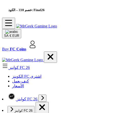
– الكود: Final26
خصم 10٪
SA
€ EUR
Buy
FC Coins
كواينز FC 26
الکوینز FC اشتری
كيف يعمل
الأسعار
كواينز FC 26
كواينز FC 26