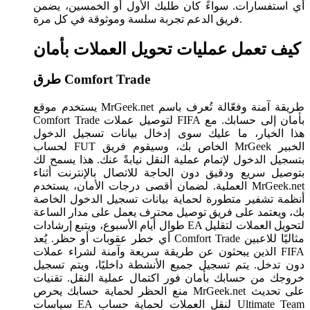
أي استفسارات. سواءً كان طلبك الأول أو الخمسين، يضمن
فريق الدعم تجربة سلسة وموثوقة في كل مرة.
كيف تعمل عمليات تحويل العملات بأمان
طرق Comfort Trade
يستخدم موقع MrGeek.net طريقة آمنة وفعّالة تُعرف باسم
Comfort Trade لتوصيل عملات FIFA بأمان إلى حسابك. مع
هذا الخيار، ما عليك سوى إدخال بيانات تسجيل الدخول
لحساب FUT الخاص بك، وسيقوم فريق MrGeek الخبير
بتسجيل الدخول لإتمام عملية النقل نيابةً عنك. هذا يسمح لك
بتوصيل سريع ودقيق دون الحاجة للاتصال بالإنترنت أثناء
العملية. لضمان أقصى درجات الأمان، يستخدم MrGeek.net
أنظمة تشفير متطورة لحماية بيانات تسجيل الدخول الخاصة
بك، ويعتمد على فريق توصيل محترف يعمل على مدار الساعة
طوال أيام الأسبوع، ويتبع إرشادات EA لتحويل العملات لتقليل
أي خطر عقوبات أو حظر. يُعد Comfort Trade مثاليًا للاعبين
الذين يبحثون عن طريقة سريعة وآمنة لشراء عملات FIFA
دون تدخل. يتم تسجيل جميع الأنشطة داخليًا، ويتم تسجيل
خروجك من حسابك بأمان فور اكتمال عملية النقل. تقنيات
منع الحظر لحماية حسابك يحرص MrGeek.net على تحديث
سياسات EA لنقل العملات لحماية حساب Ultimate Team