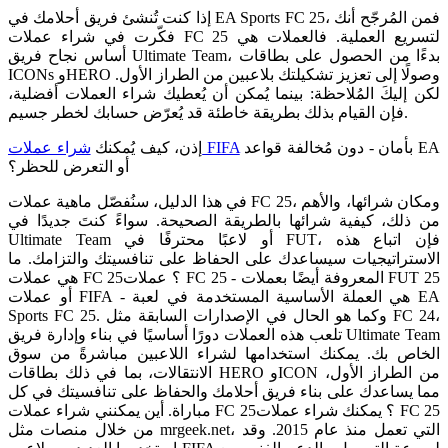
إذا كنت تُنشئ فريق أحلامك في EA Sports FC 25، فمن المُرجّح أنك
فكّرت في شراء عملات FC 25 لتسريع العملية. فالعملات هي
أساس نجاح فريق Ultimate Team، بدءًا من الحصول على بطاقات
ICONs وHERO وصولًا إلى تعزيز تشكيلتك بلاعبين من الطراز الأول.
لكن إليكَ المُلاحظة: بينما يُمكن أن يُعطيك شراء العملات أفضلية،
فإن القيام بذلك بطريقة خاطئة قد يُعرّض حسابك لخطر جسيم.
بأمان - دون مُخالفة قواعد EA
شراء عملات FIFA
إذن، كيف يُمكنك
أو التعرض للحظر؟
في هذا الدليل، سنُفصّل ماهية عملات FC 25، ومكان شرائها، والأهم
من ذلك، كيفية شرائها بالطريقة الصحيحة. سواءً كنتَ جديدًا في
Ultimate Team أو لاعبًا محترفًا في FUT، فإن اتباع هذه
الاستراتيجيات سيساعدك على الحفاظ على تنافسيتك والتزامك. ما
هي عملات FC 25؟ عملات FC 25 - المعروفة أيضًا بعملات FUT 25
أو عملات FIFA - هي العملة الأساسية المستخدمة في لعبة EA
Sports FC 25. وكما هو الحال في الإصدارات السابقة مثل FC 24،
تلعب هذه العملات دورًا أساسيًا في بناء وإدارة فريق Ultimate Team
الخاص بك. يمكنك استخدامها لشراء اللاعبين مباشرةً من سوق
الانتقالات، بما في ذلك بطاقات HERO وICON من الطراز الأول،
مما يساعدك على بناء فريق أحلامك والحفاظ على تنافسيتك في كل
مباراة. أين يمكنني شراء عملات FC 25؟ يمكنك شراء عملات FC 25
من خلال منصات مثل mrgeek.net، التي تعمل منذ عام 2015. وقد