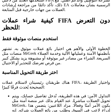
استخدمها العديد من لاعبي FIFA لسرعة التوصيل والدعم الفني. مع
ذلك، تأكد دائمًا من مراجعة إرشادات EA الرسمية بشأن معاملات
العملات من جهات خارجية قبل المتابعة.
كيفية شراء عملات FIFA دون التعرض
للحظر!
استخدم منصات موثوقة فقط
الخطوة الأولى والأهم هي اختيار بائع عملات موثوق به. تشتهر
منصات مثل MrGeek بأنظمتها الآمنة وعملياتها الآلية وخدمة العملاء
السريعة. الشراء من مصادر غير موثوقة أو مشبوهة يزيد بشكل كبير
من فرص تعرضك للتحذير أو الاحتيال.
اختر طريقة التحويل المناسبة
هناك طريقتان رئيسيتان لاستلام عملات FIFA، واختيار الطريقة
الصحيحة يُحدث فرقًا كبيرًا:
التداول الآمن: في هذه الطريقة، تُدخل تفاصيل حسابك، ويتم
تحويل العملات مباشرةً. عند القيام بذلك عبر منصة آمنة مثل
MrGeek، يكون الأمر آمنًا وفعالًا. مزاد اللاعبين: يتضمن هذا
إدراج لاعب في السوق وطلب من بائع العملات شرائه. إنه