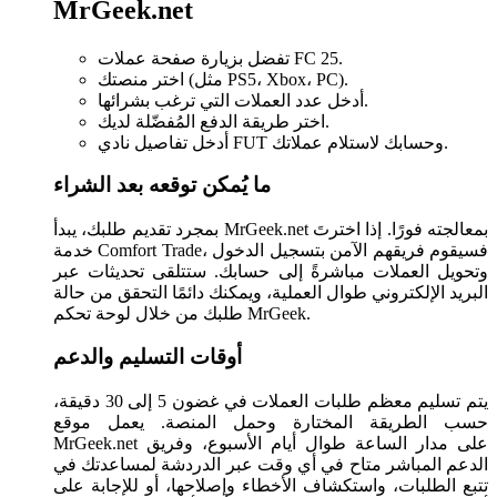
MrGeek.net
تفضل بزيارة صفحة عملات FC 25.
اختر منصتك (مثل PS5، Xbox، PC).
أدخل عدد العملات التي ترغب بشرائها.
اختر طريقة الدفع المُفضّلة لديك.
أدخل تفاصيل نادي FUT وحسابك لاستلام عملاتك.
ما يُمكن توقعه بعد الشراء
بمجرد تقديم طلبك، يبدأ MrGeek.net بمعالجته فورًا. إذا اخترتَ
خدمة Comfort Trade، فسيقوم فريقهم الآمن بتسجيل الدخول
وتحويل العملات مباشرةً إلى حسابك. ستتلقى تحديثات عبر
البريد الإلكتروني طوال العملية، ويمكنك دائمًا التحقق من حالة
طلبك من خلال لوحة تحكم MrGeek.
أوقات التسليم والدعم
يتم تسليم معظم طلبات العملات في غضون 5 إلى 30 دقيقة،
حسب الطريقة المختارة وحمل المنصة. يعمل موقع
MrGeek.net على مدار الساعة طوال أيام الأسبوع، وفريق
الدعم المباشر متاح في أي وقت عبر الدردشة لمساعدتك في
تتبع الطلبات، واستكشاف الأخطاء وإصلاحها، أو للإجابة على