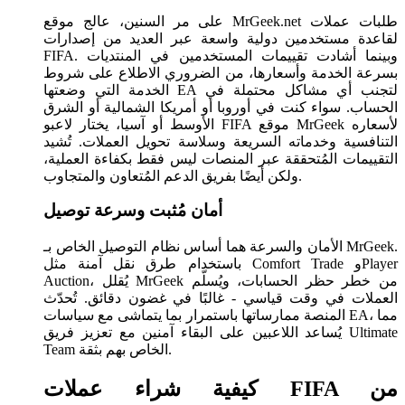
على مر السنين، عالج موقع MrGeek.net طلبات عملات
لقاعدة مستخدمين دولية واسعة عبر العديد من إصدارات
FIFA. وبينما أشادت تقييمات المستخدمين في المنتديات
بسرعة الخدمة وأسعارها، من الضروري الاطلاع على شروط
الخدمة التي وضعتها EA لتجنب أي مشاكل محتملة في
الحساب. سواء كنت في أوروبا أو أمريكا الشمالية أو الشرق
الأوسط أو آسيا، يختار لاعبو FIFA موقع MrGeek لأسعاره
التنافسية وخدماته السريعة وسلاسة تحويل العملات. تُشيد
التقييمات المُتحققة عبر المنصات ليس فقط بكفاءة العملية،
ولكن أيضًا بفريق الدعم المُتعاون والمتجاوب.
أمان مُثبت وسرعة توصيل
الأمان والسرعة هما أساس نظام التوصيل الخاص بـ MrGeek.
باستخدام طرق نقل آمنة مثل Comfort Trade وPlayer
Auction، يُقلل MrGeek من خطر حظر الحسابات، ويُسلّم
العملات في وقت قياسي - غالبًا في غضون دقائق. تُحدّث
المنصة ممارساتها باستمرار بما يتماشى مع سياسات EA، مما
يُساعد اللاعبين على البقاء آمنين مع تعزيز فريق Ultimate
Team الخاص بهم بثقة.
كيفية شراء عملات FIFA من