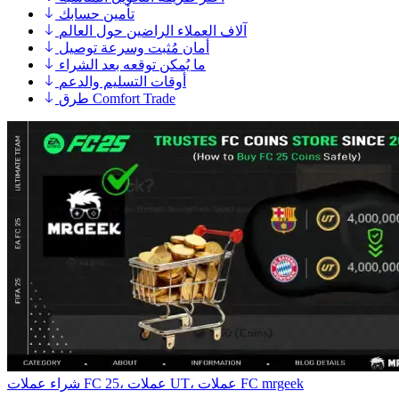
تأمين حسابك
آلاف العملاء الراضين حول العالم
أمان مُثبت وسرعة توصيل
ما يُمكن توقعه بعد الشراء
أوقات التسليم والدعم
طرق Comfort Trade
شراء عملات FC 25، عملات UT، عملات FC mrgeek