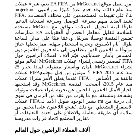
نعم، شراء عملات EA FIFA من MrGeek.net آمن. يعمل موقع
mrgeek.net منذ عام 2015، وقد خدم عددًا كبيرًا من لاعبي
FIFA. بناءً على تقييمات المستخدمين على مختلف المنصات،
يُشيد العديد منهم بسرعة التوصيل وسرعة استجابة الدعم.
يستخدم MrGeek طرقًا آمنة لتحويل العملات تتوافق مع
ممارسات EA للسلامة لتقليل مخاطر الحظر أو العقوبات.
تضمن المنصة توصيلًا سريعًا، ودعمًا فنيًا على مدار الساعة
طوال أيام الأسبوع، وتجربة استخدام سهلة، مما يجعلها خيارًا
موثوقًا به للاعبين الذين يتطلعون إلى بناء فريق أحلامهم دون
المساس بأمان حساباتهم. قيّم آلاف العملاء الراضين حول
العالم موقع MrGeek.net كمصدر رئيسي لشراء عملات FIFA
25 بأمان وبأسعار معقولة. لماذا تختار MrGeek.net لشراء
عملات FIFA؟ موثوق من قِبل مجتمع FIFA منذ عام 2015
عندما يتعلق الأمر بشراء عملات FIFA، فالثقة هي الأساس -
وقد استحقها MrGeek.net. منذ عام 2015، أصبحت المنصة
الخيار الأمثل للاعبين الباحثين عن تجربة شراء عملات موثوقة
وشفافة ومتسقة. مع ما يقرب من عقد من الزمان في سوق
عملات FIFA،يشير الوجود طويل الأمد لـ rm إلى درجة من
الاستقرار التشغيلي. مع ذلك، يُشجع اللاعبون على التحقق من
سلامة أي طريقة معاملة والاطلاع على أحدث التعليقات أو
تقارير المجتمع لاتخاذ قرارات مدروسة.
آلاف العملاء الراضين حول العالم