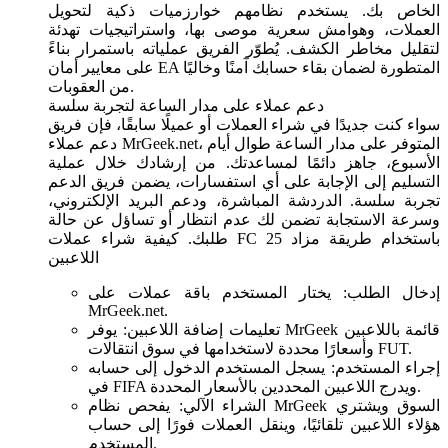
الخاص بك. يستخدم نظامهم خوارزميات ذكية لتحويل
العملات، وهوامش سعرية موصى بها، واستراتيجيات تهدئة
لتقليل مخاطر الكشف. يُطوّر الفريق عملياته باستمرار بناءً
على معايير أمان EA المتطورة لضمان بقاء حسابك آمنًا وخاليًا
من العقوبات.
دعم عملاء على مدار الساعة لتجربة سلسة
سواء كنت جديدًا في شراء العملات أو عميلًا سابقًا، فإن فريق
دعم عملاء MrGeek.net، المتوفر على مدار الساعة طوال أيام
الأسبوع، جاهز دائمًا لمساعدتك. من إرشادك خلال عملية
التسليم إلى الإجابة على أي استفسارات، يضمن فريق الدعم
تجربة سلسة. الدردشة المباشرة، ودعم البريد الإلكتروني،
وسرعة الاستجابة تضمن لك عدم انتظار أو تساؤل عن حالة
طلبك. كيفية شراء عملات FC 25 باستخدام طريقة مزاد
اللاعبين
إدخال الطلب: يختار المستخدم باقة عملات على
MrGeek.net.
تعليمات إضافة اللاعبين: يوفر MrGeek قائمة باللاعبين
وأسعارًا محددة لاستخدامها في سوق انتقالات FUT.
إجراء المستخدم: يسجل المستخدم الدخول إلى حسابه
في FIFA ويدرج اللاعبين المحددين بالأسعار المحددة.
الشراء الآلي: يفحص نظام MrGeek السوق ويشتري
هؤلاء اللاعبين تلقائيًا، وينقل العملات فورًا إلى حساب
المستخدم.