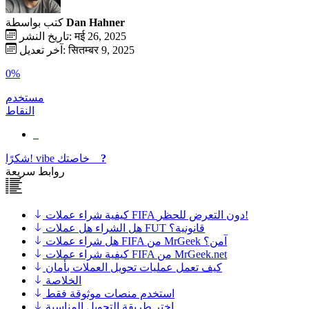
Dan Hahner
كتب بواسطة
تاريخ النشر: मई 26, 2025
آخر تعديل: सितम्बर 9, 2025
0%
مستخدم
النقاط
?
خاصتك
vibe
شكرًا!
روابط سريعة
كيفية شراء عملات FIFA دون التعرض للحظر!
هل الشراء هل عملات FUT قانونية؟
هل شراء عملات FIFA من MrGeek آمن؟
كيفية شراء عملات FIFA من MrGeek.net
كيف تعمل عمليات تحويل العملات بأمان
الخلاصة
استخدم منصات موثوقة فقط
اختر طريقة التحويل المناسبة