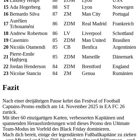
14
Lindsey Heaps
88
ZOM
Lyon
USA
15
Ada Hegerberg
88
ST
Lyon
Norwegen
16
Bernardo Silva
87
ZM
Man City
Portugal
Aurélien
17
86
ZDM
Real Madrid
Frankreich
Tchouaméni
18
Andrew Robertson
86
LV
Liverpool
Schottland
19
Casemiro
85
ZDM
Man United
Brasilien
20
Nicolás Otamendi
85
CB
Benfica
Argentinien
Pierre-Emile
21
85
ZDM
Marseille
Dänemark
Højbjerg
22
Jordan Henderson
84
ZDM
Brentford
England
23
Nicolae Stanciu
84
ZM
Genua
Rumänien
Fazit
Nach einer dreijährigen Pause kehrt das Festival of Football
Captains-Promo endlich am 14. November 2025 in EA FC 26
zurück.
Mit über 60 einzigartigen Karten, verbesserten Kapitänen und
spannenden Herausforderungen wird dieses Promo den Ultimate
Team-Modus im Vorfeld des Black Friday dominieren.
Mach dich bereit, einige der legendärsten Fußballkapitäne zu ziehen