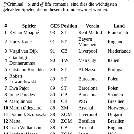
@Criminal__x und @fifa_romania, sind dies die wichtigsten
geleakten Spieler, die in diesem Promo erwartet werden:
#
Spieler
GES
Position
Verein
Land
1
Kylian Mbappé
93
ST
Real Madrid
Frankreich
Bayern
2
Harry Kane
91
ST
England
München
3
Virgil van Dijk
91
CB
Liverpool
Niederlande
Gianluigi
4
90
TW
Man City
Italien
Donnarumma
5
Cristiano Ronaldo
89
ST
Al-Nassr
Portugal
Robert
6
89
ST
Barcelona
Polen
Lewandowski
7
Ewa Pajor
89
ST
Barcelona
Polen
8
Irene Paredes
89
CB
Barcelona
Spanien
9
Marquinhos
88
CB
PSG
Brasilien
10
Martin Ødegaard
88
ZM
Arsenal
Norwegen
11
Dominik Szoboszlai
88
ZOM
Liverpool
Ungarn
12
Marta
88
ZOM
Brasilien
Brasilien
13
Leah Williamson
88
CB
Arsenal
England