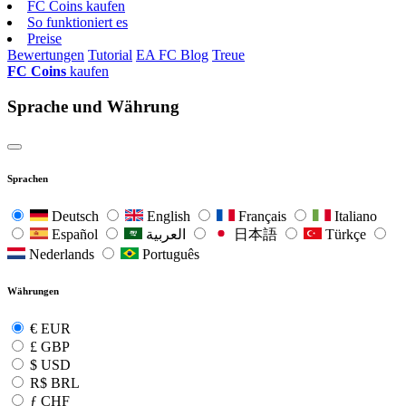
FC Coins kaufen
So funktioniert es
Preise
Bewertungen
Tutorial
EA FC Blog
Treue
FC Coins
kaufen
Sprache und Währung
Sprachen
Deutsch
English
Français
Italiano
Español
العربية
日本語
Türkçe
Nederlands
Português
Währungen
€
EUR
£
GBP
$
USD
R$
BRL
ƒ
CHF