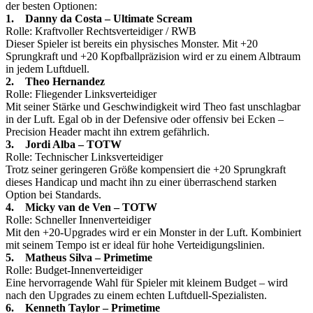
der besten Optionen:
1. Danny da Costa – Ultimate Scream
Rolle: Kraftvoller Rechtsverteidiger / RWB
Dieser Spieler ist bereits ein physisches Monster. Mit +20
Sprungkraft und +20 Kopfballpräzision wird er zu einem Albtraum
in jedem Luftduell.
2. Theo Hernandez
Rolle: Fliegender Linksverteidiger
Mit seiner Stärke und Geschwindigkeit wird Theo fast unschlagbar
in der Luft. Egal ob in der Defensive oder offensiv bei Ecken –
Precision Header macht ihn extrem gefährlich.
3. Jordi Alba – TOTW
Rolle: Technischer Linksverteidiger
Trotz seiner geringeren Größe kompensiert die +20 Sprungkraft
dieses Handicap und macht ihn zu einer überraschend starken
Option bei Standards.
4. Micky van de Ven – TOTW
Rolle: Schneller Innenverteidiger
Mit den +20-Upgrades wird er ein Monster in der Luft. Kombiniert
mit seinem Tempo ist er ideal für hohe Verteidigungslinien.
5. Matheus Silva – Primetime
Rolle: Budget-Innenverteidiger
Eine hervorragende Wahl für Spieler mit kleinem Budget – wird
nach den Upgrades zu einem echten Luftduell-Spezialisten.
6. Kenneth Taylor – Primetime