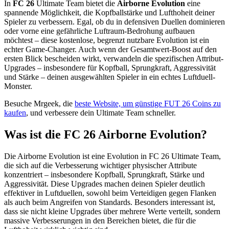
In
FC 26
Ultimate Team bietet die
Airborne Evolution
eine
spannende Möglichkeit, die Kopfballstärke und Lufthoheit deiner
Spieler zu verbessern. Egal, ob du in defensiven Duellen dominieren
oder vorne eine gefährliche Luftraum-Bedrohung aufbauen
möchtest – diese kostenlose, begrenzt nutzbare Evolution ist ein
echter Game-Changer. Auch wenn der Gesamtwert-Boost auf den
ersten Blick bescheiden wirkt, verwandeln die spezifischen Attribut-
Upgrades – insbesondere für Kopfball, Sprungkraft, Aggressivität
und Stärke – deinen ausgewählten Spieler in ein echtes Luftduell-
Monster.
Besuche Mrgeek, die
beste Website, um günstige FUT 26 Coins zu
kaufen
, und verbessere dein Ultimate Team schneller.
Was ist die FC 26 Airborne Evolution?
Die Airborne Evolution ist eine Evolution in FC 26 Ultimate Team,
die sich auf die Verbesserung wichtiger physischer Attribute
konzentriert – insbesondere Kopfball, Sprungkraft, Stärke und
Aggressivität. Diese Upgrades machen deinen Spieler deutlich
effektiver in Luftduellen, sowohl beim Verteidigen gegen Flanken
als auch beim Angreifen von Standards. Besonders interessant ist,
dass sie nicht kleine Upgrades über mehrere Werte verteilt, sondern
massive Verbesserungen in den Bereichen bietet, die für die