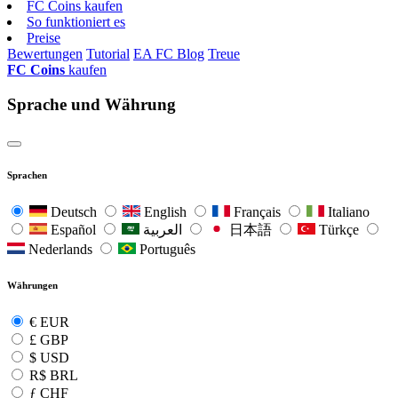
FC Coins kaufen
So funktioniert es
Preise
Bewertungen
Tutorial
EA FC Blog
Treue
FC Coins
kaufen
Sprache und Währung
Sprachen
Deutsch
English
Français
Italiano
Español
العربية
日本語
Türkçe
Nederlands
Português
Währungen
€
EUR
£
GBP
$
USD
R$
BRL
ƒ
CHF