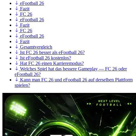
eFootball 26
Fazit
FC 26
eFootball 26
Fazit
FC 26
eFootball 26
Fazit
Gesamtvergleich
Ist FC 26 besser als eFootball 26?
Ist eFootball 26 kostenlos?
Hat FC 26 einen Karrieremodus?
Welches Spiel hat das bessere Gameplay — FC 26 oder
eFootball 26?
Kann man FC 26 und eFootball 26 auf derselben Plattform
spielen?