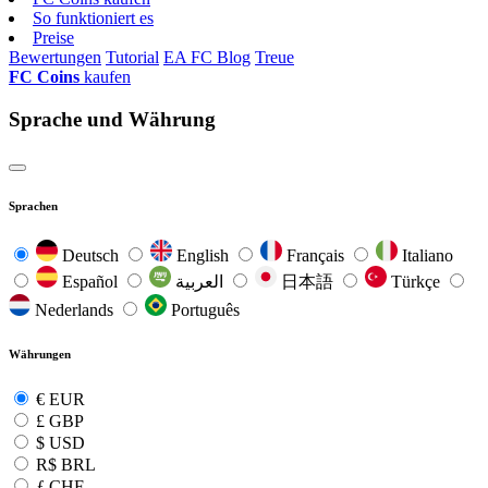
So funktioniert es
Preise
Bewertungen
Tutorial
EA FC Blog
Treue
FC Coins
kaufen
Sprache und Währung
Sprachen
Deutsch
English
Français
Italiano
Español
العربية
日本語
Türkçe
Nederlands
Português
Währungen
€
EUR
£
GBP
$
USD
R$
BRL
ƒ
CHF