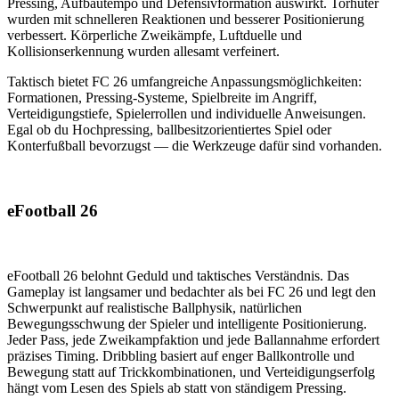
Pressing, Aufbautempo und Defensivformation auswirkt. Torhüter
wurden mit schnelleren Reaktionen und besserer Positionierung
verbessert. Körperliche Zweikämpfe, Luftduelle und
Kollisionserkennung wurden allesamt verfeinert.
Taktisch bietet FC 26 umfangreiche Anpassungsmöglichkeiten:
Formationen, Pressing-Systeme, Spielbreite im Angriff,
Verteidigungstiefe, Spielerrollen und individuelle Anweisungen.
Egal ob du Hochpressing, ballbesitzorientiertes Spiel oder
Konterfußball bevorzugst — die Werkzeuge dafür sind vorhanden.
eFootball 26
eFootball 26 belohnt Geduld und taktisches Verständnis. Das
Gameplay ist langsamer und bedachter als bei FC 26 und legt den
Schwerpunkt auf realistische Ballphysik, natürlichen
Bewegungsschwung der Spieler und intelligente Positionierung.
Jeder Pass, jede Zweikampfaktion und jede Ballannahme erfordert
präzises Timing. Dribbling basiert auf enger Ballkontrolle und
Bewegung statt auf Trickkombinationen, und Verteidigungserfolg
hängt vom Lesen des Spiels ab statt von ständigem Pressing.