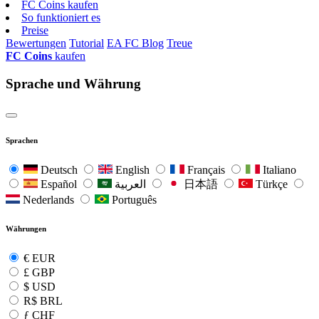
FC Coins kaufen
So funktioniert es
Preise
Bewertungen
Tutorial
EA FC Blog
Treue
FC Coins
kaufen
Sprache und Währung
Sprachen
Deutsch
English
Français
Italiano
Español
العربية
日本語
Türkçe
Nederlands
Português
Währungen
€
EUR
£
GBP
$
USD
R$
BRL
ƒ
CHF