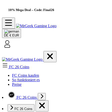
10% Mega Deal
– Code: Final26
DE
€ EUR
FC 26 Coins
FC Coins kaufen
So funktioniert es
Preise
FC 26 Coins
FC 26 Coins