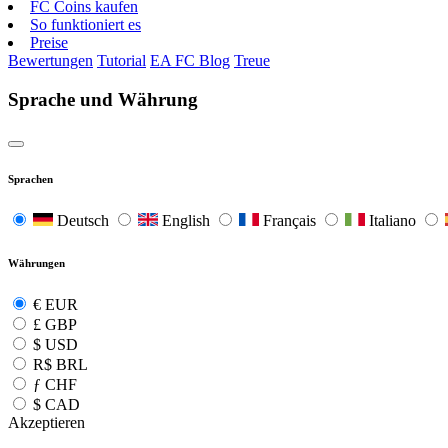
FC Coins kaufen
So funktioniert es
Preise
Bewertungen
Tutorial
EA FC Blog
Treue
Sprache und Währung
Sprachen
Deutsch
English
Français
Italiano
Währungen
€
EUR
£
GBP
$
USD
R$
BRL
ƒ
CHF
$
CAD
Akzeptieren