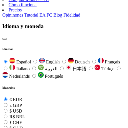
Cómo funciona
Precios
Opininones
Tutorial
EA FC Blog
Fidelidad
Idioma y moneda
Idiomas
Español
English
Deutsch
Français
Italiano
العربية
日本語
Türkçe
Nederlands
Português
Monedas
€
EUR
£
GBP
$
USD
R$
BRL
ƒ
CHF