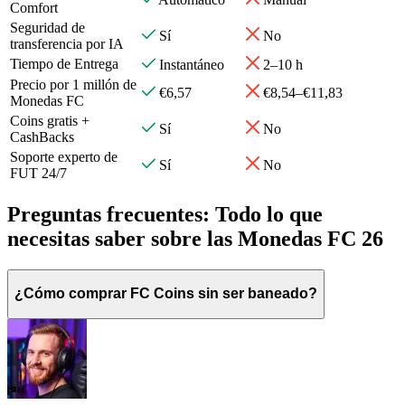
Comfort
Seguridad de
Sí
No
transferencia por IA
Tiempo de Entrega
Instantáneo
2–10 h
Precio por 1 millón de
€6,57
€8,54–€11,83
Monedas FC
Coins gratis +
Sí
No
CashBacks
Soporte experto de
Sí
No
FUT 24/7
Preguntas frecuentes: Todo lo que
necesitas saber sobre las Monedas FC 26
¿Cómo comprar FC Coins sin ser baneado?