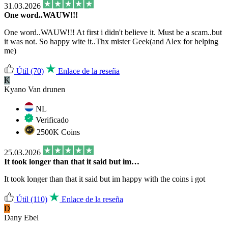
31.03.2026
One word..WAUW!!!
One word..WAUW!!! At first i didn't believe it. Must be a scam..but
it was not. So happy wite it..Thx mister Geek(and Alex for helping
me)
Útil
(70)
Enlace de la reseña
K
Kyano Van drunen
NL
Verificado
2500K Coins
25.03.2026
It took longer than that it said but im…
It took longer than that it said but im happy with the coins i got
Útil
(110)
Enlace de la reseña
D
Dany Ebel