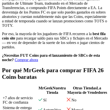
partidos de Ultimate Team, tradeando en el Mercado de
Transferencias, o comprando FIFA Points directamente a EA. La
desventaja de los Puntos FC es que solo puedes gastarlos en sobres
aleatorios y cuestan notablemente más que las Coins, especialmente
a mitad de temporada cuando se lanzan promociones como TOTS o
TOTY.
Por eso, la mayoría de los jugadores de FIFA recurren a la
best fifa
coin site
para recargar saldo para sus SBCs y fichajes en el Mercado
— en vez de depender de la suerte de los sobres o jugar cientos de
partidos.
¿Necesitas FUT Coins para el lanzamiento de SBCs de esta
noche?
Comprar ahora
Por qué MrGeek para comprar FIFA 26
Coins baratas
MrGeek
Nuestra
Otras Tiendas
La
Tienda
Mayoría de Vendedores
+7 años de servicio
Sí
No
FC de confianza
Sistema de entrega
Automático
Manual