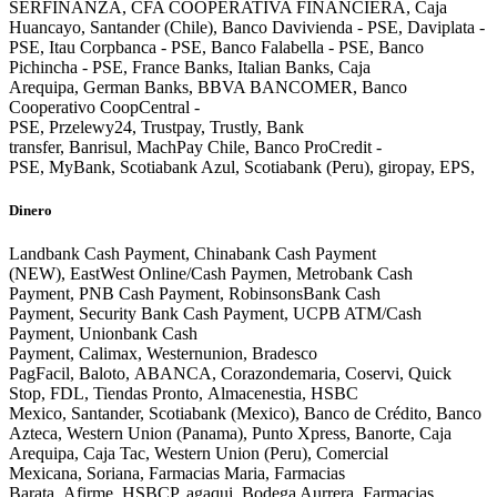
SERFINANZA, CFA COOPERATIVA FINANCIERA, Caja
Huancayo, Santander (Chile), Banco Davivienda - PSE, Daviplata -
PSE, Itau Corpbanca - PSE, Banco Falabella - PSE, Banco
Pichincha - PSE, France Banks, Italian Banks, Caja
Arequipa, German Banks, BBVA BANCOMER, Banco
Cooperativo CoopCentral -
PSE, Przelewy24, Trustpay, Trustly, Bank
transfer, Banrisul, MachPay Chile, Banco ProCredit -
PSE, MyBank, Scotiabank Azul, Scotiabank (Peru), giropay, EPS,
Dinero
Landbank Cash Payment, Chinabank Cash Payment
(NEW), EastWest Online/Cash Paymen, Metrobank Cash
Payment, PNB Cash Payment, RobinsonsBank Cash
Payment, Security Bank Cash Payment, UCPB ATM/Cash
Payment, Unionbank Cash
Payment, Calimax, Westernunion, Bradesco
PagFacil, Baloto, ABANCA, Corazondemaria, Coservi, Quick
Stop, FDL, Tiendas Pronto, Almacenestia, HSBC
Mexico, Santander, Scotiabank (Mexico), Banco de Crédito, Banco
Azteca, Western Union (Panama), Punto Xpress, Banorte, Caja
Arequipa, Caja Tac, Western Union (Peru), Comercial
Mexicana, Soriana, Farmacias Maria, Farmacias
Barata, Afirme, HSBCP, agaqui, Bodega Aurrera, Farmacias