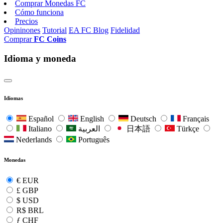
Comprar Monedas FC
Cómo funciona
Precios
Opininones
Tutorial
EA FC Blog
Fidelidad
Comprar
FC Coins
Idioma y moneda
Idiomas
Español
English
Deutsch
Français
Italiano
العربية
日本語
Türkçe
Nederlands
Português
Monedas
€
EUR
£
GBP
$
USD
R$
BRL
ƒ
CHF