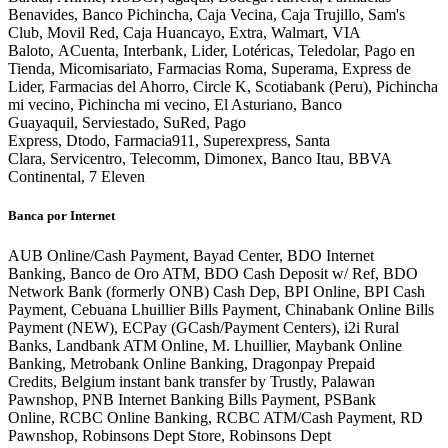
Benavides, Banco Pichincha, Caja Vecina, Caja Trujillo, Sam's
Club, Movil Red, Caja Huancayo, Extra, Walmart, VIA
Baloto, ACuenta, Interbank, Lider, Lotéricas, Teledolar, Pago en
Tienda, Micomisariato, Farmacias Roma, Superama, Express de
Lider, Farmacias del Ahorro, Circle K, Scotiabank (Peru), Pichincha
mi vecino, Pichincha mi vecino, El Asturiano, Banco
Guayaquil, Serviestado, SuRed, Pago
Express, Dtodo, Farmacia911, Superexpress, Santa
Clara, Servicentro, Telecomm, Dimonex, Banco Itau, BBVA
Continental, 7 Eleven
Banca por Internet
AUB Online/Cash Payment, Bayad Center, BDO Internet
Banking, Banco de Oro ATM, BDO Cash Deposit w/ Ref, BDO
Network Bank (formerly ONB) Cash Dep, BPI Online, BPI Cash
Payment, Cebuana Lhuillier Bills Payment, Chinabank Online Bills
Payment (NEW), ECPay (GCash/Payment Centers), i2i Rural
Banks, Landbank ATM Online, M. Lhuillier, Maybank Online
Banking, Metrobank Online Banking, Dragonpay Prepaid
Credits, Belgium instant bank transfer by Trustly, Palawan
Pawnshop, PNB Internet Banking Bills Payment, PSBank
Online, RCBC Online Banking, RCBC ATM/Cash Payment, RD
Pawnshop, Robinsons Dept Store, Robinsons Dept