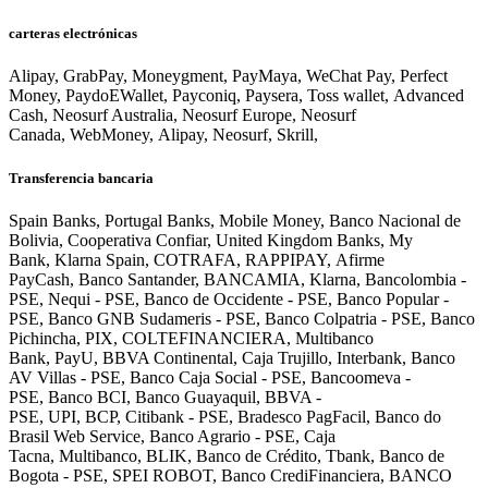
carteras electrónicas
Alipay, GrabPay, Moneygment, PayMaya, WeChat Pay, Perfect
Money, PaydoEWallet, Payconiq, Paysera, Toss wallet, Advanced
Cash, Neosurf Australia, Neosurf Europe, Neosurf
Canada, WebMoney, Alipay, Neosurf, Skrill,
Transferencia bancaria
Spain Banks, Portugal Banks, Mobile Money, Banco Nacional de
Bolivia, Cooperativa Confiar, United Kingdom Banks, My
Bank, Klarna Spain, COTRAFA, RAPPIPAY, Afirme
PayCash, Banco Santander, BANCAMIA, Klarna, Bancolombia -
PSE, Nequi - PSE, Banco de Occidente - PSE, Banco Popular -
PSE, Banco GNB Sudameris - PSE, Banco Colpatria - PSE, Banco
Pichincha, PIX, COLTEFINANCIERA, Multibanco
Bank, PayU, BBVA Continental, Caja Trujillo, Interbank, Banco
AV Villas - PSE, Banco Caja Social - PSE, Bancoomeva -
PSE, Banco BCI, Banco Guayaquil, BBVA -
PSE, UPI, BCP, Citibank - PSE, Bradesco PagFacil, Banco do
Brasil Web Service, Banco Agrario - PSE, Caja
Tacna, Multibanco, BLIK, Banco de Crédito, Tbank, Banco de
Bogota - PSE, SPEI ROBOT, Banco CrediFinanciera, BANCO