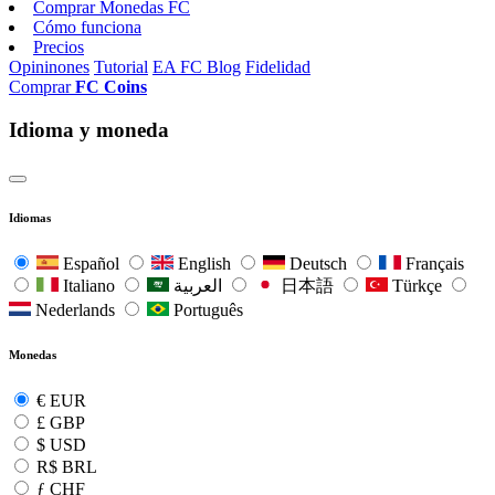
Comprar Monedas FC
Cómo funciona
Precios
Opininones
Tutorial
EA FC Blog
Fidelidad
Comprar
FC Coins
Idioma y moneda
Idiomas
Español
English
Deutsch
Français
Italiano
العربية
日本語
Türkçe
Nederlands
Português
Monedas
€
EUR
£
GBP
$
USD
R$
BRL
ƒ
CHF