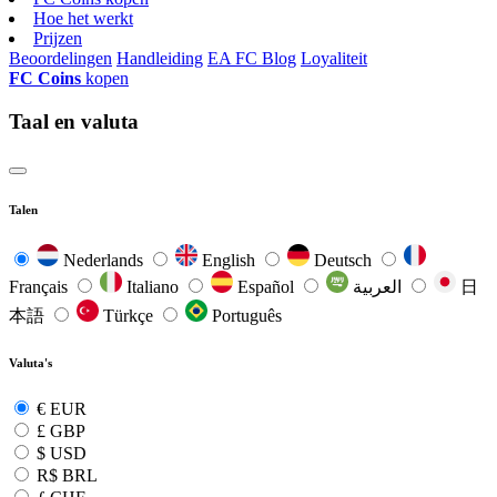
Hoe het werkt
Prijzen
Beoordelingen
Handleiding
EA FC Blog
Loyaliteit
FC Coins
kopen
Taal en valuta
Talen
Nederlands
English
Deutsch
Français
Italiano
Español
العربية
日
本語
Türkçe
Português
Valuta's
€
EUR
£
GBP
$
USD
R$
BRL