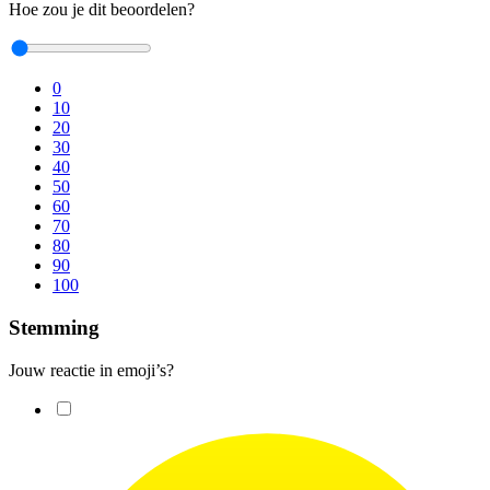
Hoe zou je dit beoordelen?
0
10
20
30
40
50
60
70
80
90
100
Stemming
Jouw reactie in emoji’s?