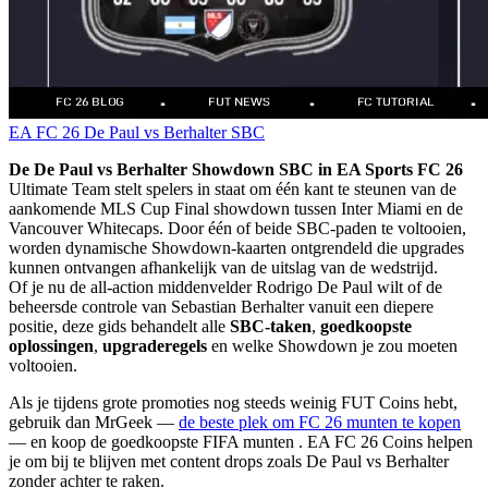
EA FC 26
De Paul vs Berhalter
SBC
De De Paul vs Berhalter Showdown SBC in EA Sports FC 26
Ultimate Team stelt spelers in staat om één kant te steunen van de
aankomende MLS Cup Final showdown tussen Inter Miami en de
Vancouver Whitecaps. Door één of beide SBC-paden te voltooien,
worden dynamische Showdown-kaarten ontgrendeld die upgrades
kunnen ontvangen afhankelijk van de uitslag van de wedstrijd.
Of je nu de all-action middenvelder Rodrigo De Paul wilt of de
beheersde controle van Sebastian Berhalter vanuit een diepere
positie, deze gids behandelt alle
SBC-taken
,
goedkoopste
oplossingen
,
upgraderegels
en welke Showdown je zou moeten
voltooien.
Als je tijdens grote promoties nog steeds weinig FUT Coins hebt,
gebruik dan MrGeek —
de beste plek om FC 26 munten te kopen
— en koop de goedkoopste FIFA munten . EA FC 26 Coins helpen
je om bij te blijven met content drops zoals De Paul vs Berhalter
zonder achter te raken.