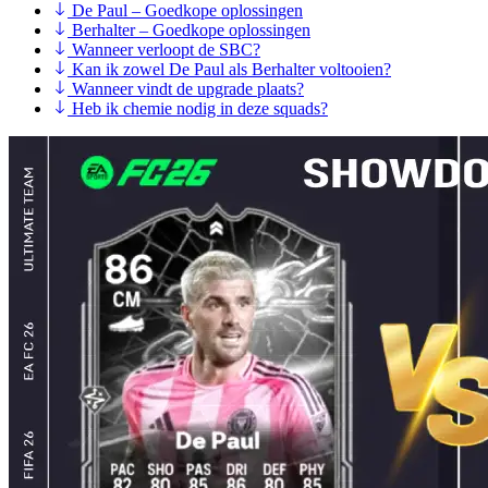
De Paul – Goedkope oplossingen
Berhalter – Goedkope oplossingen
Wanneer verloopt de SBC?
Kan ik zowel De Paul als Berhalter voltooien?
Wanneer vindt de upgrade plaats?
Heb ik chemie nodig in deze squads?