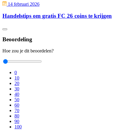
14 februari 2026
Handelstips om gratis FC 26 coins te krijgen
Beoordeling
Hoe zou je dit beoordelen?
0
10
20
30
40
50
60
70
80
90
100