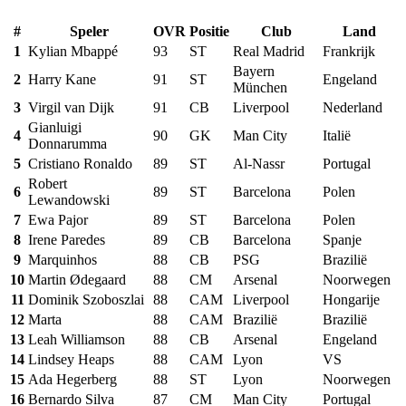
#
Speler
OVR
Positie
Club
Land
1
Kylian Mbappé
93
ST
Real Madrid
Frankrijk
Bayern
2
Harry Kane
91
ST
Engeland
München
3
Virgil van Dijk
91
CB
Liverpool
Nederland
Gianluigi
4
90
GK
Man City
Italië
Donnarumma
5
Cristiano Ronaldo
89
ST
Al-Nassr
Portugal
Robert
6
89
ST
Barcelona
Polen
Lewandowski
7
Ewa Pajor
89
ST
Barcelona
Polen
8
Irene Paredes
89
CB
Barcelona
Spanje
9
Marquinhos
88
CB
PSG
Brazilië
10
Martin Ødegaard
88
CM
Arsenal
Noorwegen
11
Dominik Szoboszlai
88
CAM
Liverpool
Hongarije
12
Marta
88
CAM
Brazilië
Brazilië
13
Leah Williamson
88
CB
Arsenal
Engeland
14
Lindsey Heaps
88
CAM
Lyon
VS
15
Ada Hegerberg
88
ST
Lyon
Noorwegen
16
Bernardo Silva
87
CM
Man City
Portugal