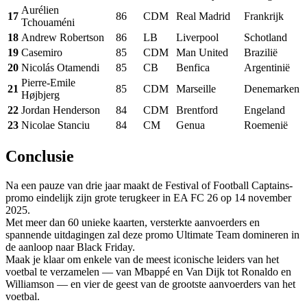
Aurélien
17
86
CDM
Real Madrid
Frankrijk
Tchouaméni
18
Andrew Robertson
86
LB
Liverpool
Schotland
19
Casemiro
85
CDM
Man United
Brazilië
20
Nicolás Otamendi
85
CB
Benfica
Argentinië
Pierre-Emile
21
85
CDM
Marseille
Denemarken
Højbjerg
22
Jordan Henderson
84
CDM
Brentford
Engeland
23
Nicolae Stanciu
84
CM
Genua
Roemenië
Conclusie
Na een pauze van drie jaar maakt de Festival of Football Captains-
promo eindelijk zijn grote terugkeer in EA FC 26 op 14 november
2025.
Met meer dan 60 unieke kaarten, versterkte aanvoerders en
spannende uitdagingen zal deze promo Ultimate Team domineren in
de aanloop naar Black Friday.
Maak je klaar om enkele van de meest iconische leiders van het
voetbal te verzamelen — van Mbappé en Van Dijk tot Ronaldo en
Williamson — en vier de geest van de grootste aanvoerders van het
voetbal.