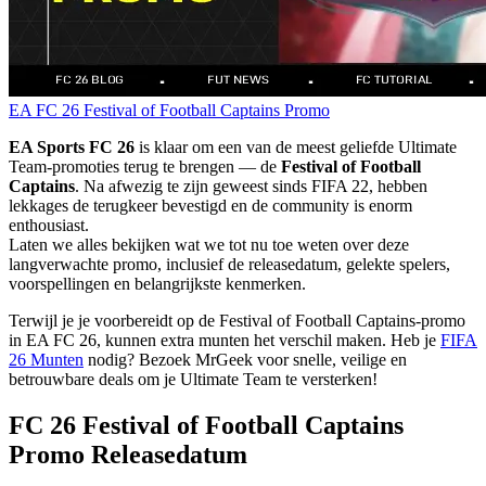
EA FC 26
Festival of Football Captains
Promo
EA Sports FC 26
is klaar om een van de meest geliefde Ultimate
Team-promoties terug te brengen — de
Festival of Football
Captains
. Na afwezig te zijn geweest sinds FIFA 22, hebben
lekkages de terugkeer bevestigd en de community is enorm
enthousiast.
Laten we alles bekijken wat we tot nu toe weten over deze
langverwachte promo, inclusief de releasedatum, gelekte spelers,
voorspellingen en belangrijkste kenmerken.
Terwijl je je voorbereidt op de Festival of Football Captains-promo
in EA FC 26, kunnen extra munten het verschil maken. Heb je
FIFA
26 Munten
nodig? Bezoek MrGeek voor snelle, veilige en
betrouwbare deals om je Ultimate Team te versterken!
FC 26 Festival of Football Captains
Promo Releasedatum