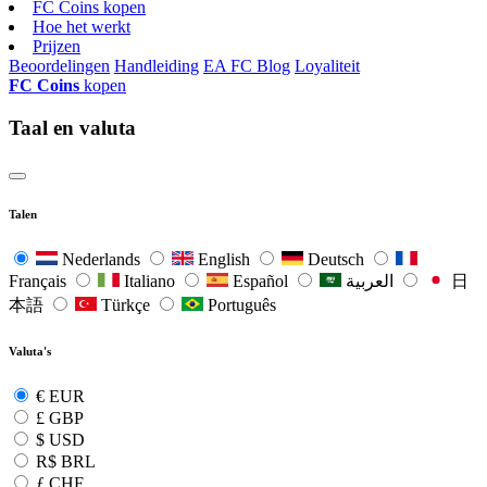
FC Coins kopen
Hoe het werkt
Prijzen
Beoordelingen
Handleiding
EA FC Blog
Loyaliteit
FC Coins
kopen
Taal en valuta
Talen
Nederlands
English
Deutsch
Français
Italiano
Español
العربية
日
本語
Türkçe
Português
Valuta's
€
EUR
£
GBP
$
USD
R$
BRL
ƒ
CHF