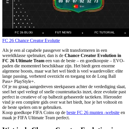
FC 26
Chance Creator
Evolutie
Als je een al capabele passgever wilt transformeren in een
wereldklasse spelmaker, dan is de
Chance Creator Evolution in
FC 26 Ultimate Team
een van de beste – en goedkoopste – EVO-
paden die momenteel beschikbaar zijn. Het biedt geen enorme
algemene boosts, maar wat het wel biedt is veel waardevoller: elite
lange passing, verbeterd overzicht en toegang tot de Long Ball
Pass+ PlayStyle+.
Of je nu graag aangedreven steekpassen achter de verdediging slaat,
snel het spel verlegt of snelle counterattacks inzet, deze evolutie past
perfect in creatieve of op balbezit gebaseerde tactieken. Hieronder
vind je een complete gids over wat het biedt, hoe je het voltooit en
de beste spelers om te gebruiken.
Koop goedkope FIFA Coins op de
beste FC 26 munten -website
en
maak je FIFA Ultimate Team perfect.