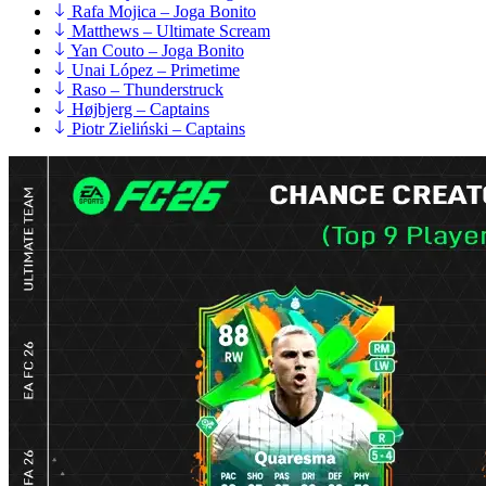
Rafa Mojica – Joga Bonito
Matthews – Ultimate Scream
Yan Couto – Joga Bonito
Unai López – Primetime
Raso – Thunderstruck
Højbjerg – Captains
Piotr Zieliński – Captains