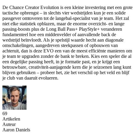
De Chance Creator Evolution is een kleine investering met een grote
tactische opbrengst – in slechts vier wedstrijden kun je een solide
passgever omtoveren tot de langebal-specialist van je team. Het zal
niet elke statistiek opblazen, maar de enorme overzicht- en lange
passing-boosts plus de Long Ball Pass+ PlayStyle+ veranderen
fundamenteel hoe een middenvelder of aanvallende back de
wedstrijd beïnvloedt. Als je spelstijl waarde hecht aan diagonale
omschakelingen, aangedreven steekpassen of opbouwen van
achteruit, dan is deze EVO een van de meest efficiënte manieren om
je team te upgraden zonder de bank te breken. Kies een speler die al
een degelijke passing heeft, in je formatie past, en je krijgt een
betrouwbare, creativiteit-aanjagende kern die je seizoenen lang kunt
blijven gebruiken – probeer het, zie het verschil op het veld en blijf
je club van daaruit evolueren.
69
Artikelen
Auteur
Aaron Daniels