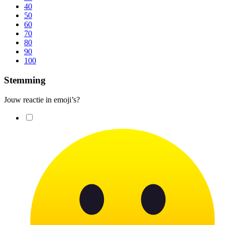
40
50
60
70
80
90
100
Stemming
Jouw reactie in emoji’s?