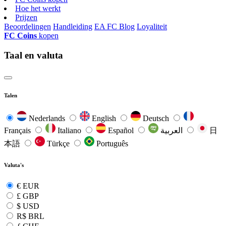
Hoe het werkt
Prijzen
Beoordelingen
Handleiding
EA FC Blog
Loyaliteit
FC Coins
kopen
Taal en valuta
Talen
Nederlands
English
Deutsch
Français
Italiano
Español
العربية
日
本語
Türkçe
Português
Valuta's
€
EUR
£
GBP
$
USD
R$
BRL