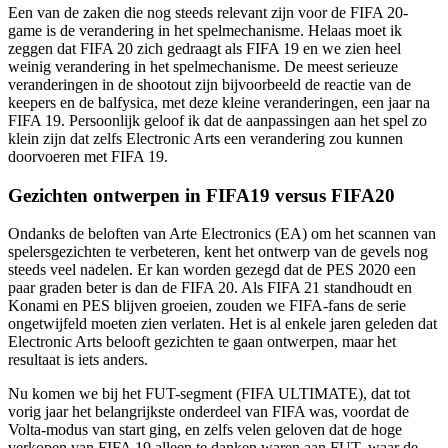
Een van de zaken die nog steeds relevant zijn voor de FIFA 20-
game is de verandering in het spelmechanisme. Helaas moet ik
zeggen dat FIFA 20 zich gedraagt als FIFA 19 en we zien heel
weinig verandering in het spelmechanisme. De meest serieuze
veranderingen in de shootout zijn bijvoorbeeld de reactie van de
keepers en de balfysica, met deze kleine veranderingen, een jaar na
FIFA 19. Persoonlijk geloof ik dat de aanpassingen aan het spel zo
klein zijn dat zelfs Electronic Arts een verandering zou kunnen
doorvoeren met FIFA 19.
Gezichten ontwerpen in FIFA19 versus FIFA20
Ondanks de beloften van Arte Electronics (EA) om het scannen van
spelersgezichten te verbeteren, kent het ontwerp van de gevels nog
steeds veel nadelen. Er kan worden gezegd dat de PES 2020 een
paar graden beter is dan de FIFA 20. Als FIFA 21 standhoudt en
Konami en PES blijven groeien, zouden we FIFA-fans de serie
ongetwijfeld moeten zien verlaten. Het is al enkele jaren geleden dat
Electronic Arts belooft gezichten te gaan ontwerpen, maar het
resultaat is iets anders.
Nu komen we bij het FUT-segment (FIFA ULTIMATE), dat tot
vorig jaar het belangrijkste onderdeel van FIFA was, voordat de
Volta-modus van start ging, en zelfs velen geloven dat de hoge
verkopen van FIFA 19 alleen te danken waren aan FUT, waar de