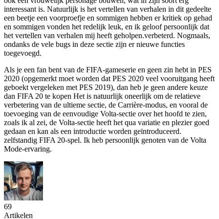
ook een vrouwelijk personage bouwen, wat in zijn soort erg
interessant is. Natuurlijk is het vertellen van verhalen in dit gedeelte
een beetje een voorproefje en sommigen hebben er kritiek op gehad
en sommigen vonden het redelijk leuk, en ik geloof persoonlijk dat
het vertellen van verhalen mij heeft geholpen.verbeterd. Nogmaals,
ondanks de vele bugs in deze sectie zijn er nieuwe functies
toegevoegd.
Als je een fan bent van de FIFA-gameserie en geen zin hebt in PES
2020 (opgemerkt moet worden dat PES 2020 veel vooruitgang heeft
geboekt vergeleken met PES 2019), dan heb je geen andere keuze
dan FIFA 20 te kopen Het is natuurlijk oneerlijk om de relatieve
verbetering van de ultieme sectie, de Carrière-modus, en vooral de
toevoeging van de eenvoudige Volta-sectie over het hoofd te zien,
zoals ik al zei, de Volta-sectie heeft het qua variatie en plezier goed
gedaan en kan als een introductie worden geïntroduceerd.
zelfstandig FIFA 20-spel. Ik heb persoonlijk genoten van de Volta
Mode-ervaring.
69
Artikelen