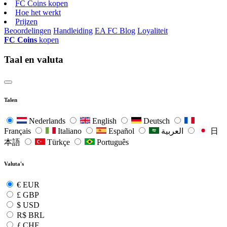
FC Coins kopen
Hoe het werkt
Prijzen
Beoordelingen
Handleiding
EA FC Blog
Loyaliteit
FC Coins
kopen
Taal en valuta
Talen
Nederlands
English
Deutsch
Français
Italiano
Español
العربية
日
本語
Türkçe
Português
Valuta's
€
EUR
£
GBP
$
USD
R$
BRL
ƒ
CHF