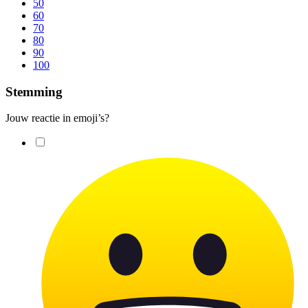
50
60
70
80
90
100
Stemming
Jouw reactie in emoji’s?