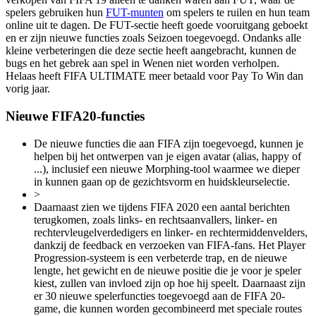
spelers gebruiken hun
FUT-munten
om spelers te ruilen en hun team
online uit te dagen. De FUT-sectie heeft goede vooruitgang geboekt
en er zijn nieuwe functies zoals Seizoen toegevoegd. Ondanks alle
kleine verbeteringen die deze sectie heeft aangebracht, kunnen de
bugs en het gebrek aan spel in Wenen niet worden verholpen.
Helaas heeft FIFA ULTIMATE meer betaald voor Pay To Win dan
vorig jaar.
Nieuwe FIFA20-functies
De nieuwe functies die aan FIFA zijn toegevoegd, kunnen je
helpen bij het ontwerpen van je eigen avatar (alias, happy of
...), inclusief een nieuwe Morphing-tool waarmee we dieper
in kunnen gaan op de gezichtsvorm en huidskleurselectie.
>
Daarnaast zien we tijdens FIFA 2020 een aantal berichten
terugkomen, zoals links- en rechtsaanvallers, linker- en
rechtervleugelverdedigers en linker- en rechtermiddenvelders,
dankzij de feedback en verzoeken van FIFA-fans. Het Player
Progression-systeem is een verbeterde trap, en de nieuwe
lengte, het gewicht en de nieuwe positie die je voor je speler
kiest, zullen van invloed zijn op hoe hij speelt. Daarnaast zijn
er 30 nieuwe spelerfuncties toegevoegd aan de FIFA 20-
game, die kunnen worden gecombineerd met speciale routes