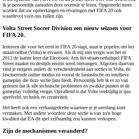
ik je persoonlijk aanraden deze recensie te lezen. Opgemerkt moet
worden dat uw opmerkingen en ervaringen met FIFA 20 ook
waardevol voor ons zullen zijn.
Volta Street Soccer Division een nieuw seizoen voor
FIFA 20.
Iedereen die voor het eerst in FIFA 20 stapt, staat te popelen om het
straatvoetbal (Volta) te ervaren. Als ik mij niet vergis was het in
2012 de laatste keer dat Electronic Arts het straatvoetbalspel FIFA
Street maakte en destijds enorm werd ontvangen. Afgezien daarvan
vind je nergens anders de verscheidenheid aan secties in Volta, de
fascinerende online modus en vooral de fantastische en intuïtieve
gameplay die deze sectie fans biedt. Persoonlijk heb ik er zo van
genoten dat ik alle technische problemen en zwakke punten in de
gameplay volledig vergat. Opvallend is dat Volta veelzijdig is qua
speelveld, techniek en creativiteit.
Het heeft ook een verhaalgedeelte waarmee je je urenlang kunt
vermaken. Met andere woorden: deze sectie is van zo'n hoge
kwaliteit dat EA dit spel zelfstandig zou kunnen verkopen.
Zijn de mechanismen veranderd?