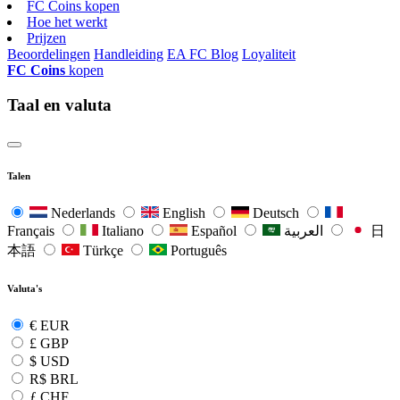
FC Coins kopen
Hoe het werkt
Prijzen
Beoordelingen
Handleiding
EA FC Blog
Loyaliteit
FC Coins
kopen
Taal en valuta
Talen
Nederlands
English
Deutsch
Français
Italiano
Español
العربية
日
本語
Türkçe
Português
Valuta's
€
EUR
£
GBP
$
USD
R$
BRL
ƒ
CHF