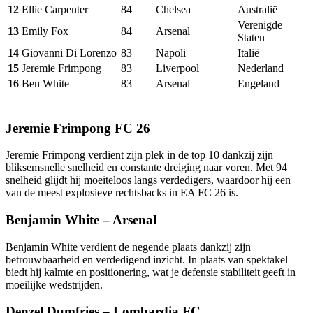
12
Ellie Carpenter
84
Chelsea
Australië
Verenigde
13
Emily Fox
84
Arsenal
Staten
14
Giovanni Di Lorenzo
83
Napoli
Italië
15
Jeremie Frimpong
83
Liverpool
Nederland
16
Ben White
83
Arsenal
Engeland
Jeremie Frimpong FC 26
Jeremie Frimpong verdient zijn plek in de top 10 dankzij zijn
bliksemsnelle snelheid en constante dreiging naar voren. Met 94
snelheid glijdt hij moeiteloos langs verdedigers, waardoor hij een
van de meest explosieve rechtsbacks in EA FC 26 is.
Benjamin White – Arsenal
Benjamin White verdient de negende plaats dankzij zijn
betrouwbaarheid en verdedigend inzicht. In plaats van spektakel
biedt hij kalmte en positionering, wat je defensie stabiliteit geeft in
moeilijke wedstrijden.
Denzel Dumfries – Lombardia FC