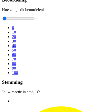
Hoe zou je dit beoordelen?
0
10
20
30
40
50
60
70
80
90
100
Stemming
Jouw reactie in emoji’s?