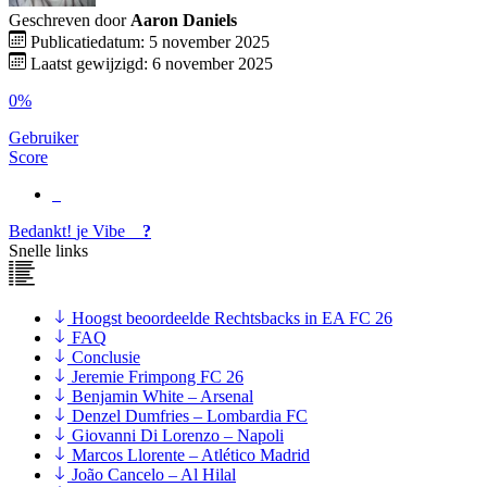
Geschreven door
Aaron Daniels
Publicatiedatum: 5 november 2025
Laatst gewijzigd: 6 november 2025
0%
Gebruiker
Score
Bedankt!
je
Vibe
?
Snelle links
Hoogst beoordeelde Rechtsbacks in EA FC 26
FAQ
Conclusie
Jeremie Frimpong FC 26
Benjamin White – Arsenal
Denzel Dumfries – Lombardia FC
Giovanni Di Lorenzo – Napoli
Marcos Llorente – Atlético Madrid
João Cancelo – Al Hilal