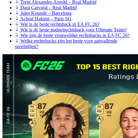
Trent Alexander-Arnold – Real Madrid
Dani Carvajal – Real Madrid
Jules Koundé – Barcelona
Achraf Hakimi – Paris SG
Wie is de beste rechtsback in EA FC 26?
Wie is de beste budgetrechtsback voor Ultimate Team?
Wie zijn de beste vrouwelijke rechtsbacks in EA FC 26?
Welke rechtsbacks zijn het beste voor aanvallende
speelstijlen?