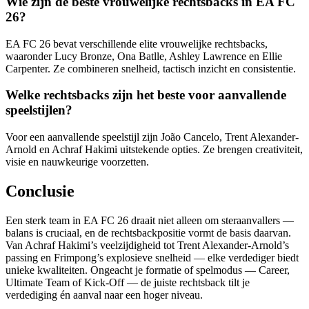
Wie zijn de beste vrouwelijke rechtsbacks in EA FC
26?
EA FC 26 bevat verschillende elite vrouwelijke rechtsbacks,
waaronder Lucy Bronze, Ona Batlle, Ashley Lawrence en Ellie
Carpenter. Ze combineren snelheid, tactisch inzicht en consistentie.
Welke rechtsbacks zijn het beste voor aanvallende
speelstijlen?
Voor een aanvallende speelstijl zijn João Cancelo, Trent Alexander-
Arnold en Achraf Hakimi uitstekende opties. Ze brengen creativiteit,
visie en nauwkeurige voorzetten.
Conclusie
Een sterk team in EA FC 26 draait niet alleen om steraanvallers —
balans is cruciaal, en de rechtsbackpositie vormt de basis daarvan.
Van Achraf Hakimi’s veelzijdigheid tot Trent Alexander-Arnold’s
passing en Frimpong’s explosieve snelheid — elke verdediger biedt
unieke kwaliteiten. Ongeacht je formatie of spelmodus — Career,
Ultimate Team of Kick-Off — de juiste rechtsback tilt je
verdediging én aanval naar een hoger niveau.