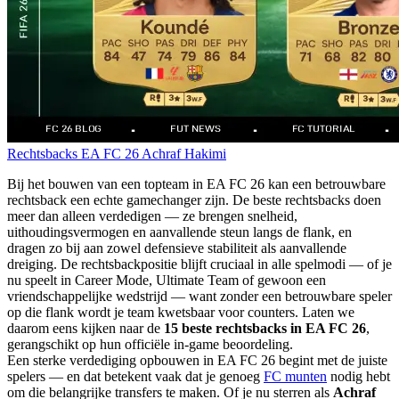
Rechtsbacks
EA FC 26
Achraf Hakimi
Bij het bouwen van een topteam in EA FC 26 kan een betrouwbare
rechtsback een echte gamechanger zijn. De beste rechtsbacks doen
meer dan alleen verdedigen — ze brengen snelheid,
uithoudingsvermogen en aanvallende steun langs de flank, en
dragen zo bij aan zowel defensieve stabiliteit als aanvallende
dreiging. De rechtsbackpositie blijft cruciaal in alle spelmodi — of je
nu speelt in Career Mode, Ultimate Team of gewoon een
vriendschappelijke wedstrijd — want zonder een betrouwbare speler
op die flank wordt je team kwetsbaar voor counters. Laten we
daarom eens kijken naar de
15 beste rechtsbacks in EA FC 26
,
gerangschikt op hun officiële in-game beoordeling.
Een sterke verdediging opbouwen in EA FC 26 begint met de juiste
spelers — en dat betekent vaak dat je genoeg
FC munten
nodig hebt
om die belangrijke transfers te maken. Of je nu sterren als
Achraf