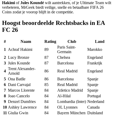
Hakimi
of
Jules Koundé
wilt aantrekken, of je Ultimate Team wilt
verbeteren, MrGeek biedt veilige, snelle en betaalbare FIFA 26
Coins zodat je voorop blijft in de competitie.
Hoogst beoordeelde Rechtsbacks in EA
FC 26
#
Naam
Rating
Club
Land
Paris Saint-
1
Achraf Hakimi
89
Marokko
Germain
2
Lucy Bronze
87
Chelsea
Engeland
3
Jules Kounde
87
Barcelona
Frankrijk
Trent Alexander-
4
86
Real Madrid
Engeland
Arnold
5
Ona Batlle
86
Barcelona
Spanje
6
Dani Carvajal
85
Real Madrid
Spanje
7
Marcos Llorente
84
Atletico Madrid
Spanje
8
Joao Cancelo
84
Al-Hilal
Portugal
9
Denzel Dumfries
84
Lombardia (Inter)
Nederland
10
Ashley Lawrence
84
OL Lyonnes
Canada
11
Giulia Gwin
84
Bayern München
Duitsland