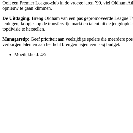
Ooit een Premier League-club in de vroege jaren ’90, viel Oldham Ath
opnieuw te gaan klimmen.
De Uitdaging:
Breng Oldham van een pas gepromoveerde League Two-c
leningen, koopjes op de transfervrije markt en talent uit de jeugdopl
topdivisie te herstellen.
Managerstip:
Geef prioriteit aan veelzijdige spelers die meerdere p
verborgen talenten aan het licht brengen tegen een laag budget.
Moeilijkheid: 4/5