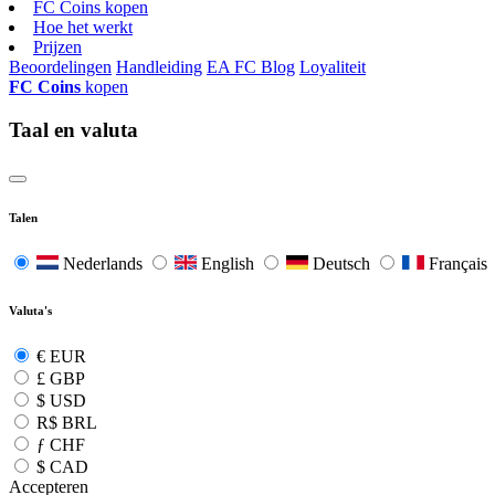
FC Coins kopen
Hoe het werkt
Prijzen
Beoordelingen
Handleiding
EA FC Blog
Loyaliteit
FC Coins
kopen
Taal en valuta
Talen
Nederlands
English
Deutsch
Français
Valuta's
€
EUR
£
GBP
$
USD
R$
BRL
ƒ
CHF
$
CAD
Accepteren