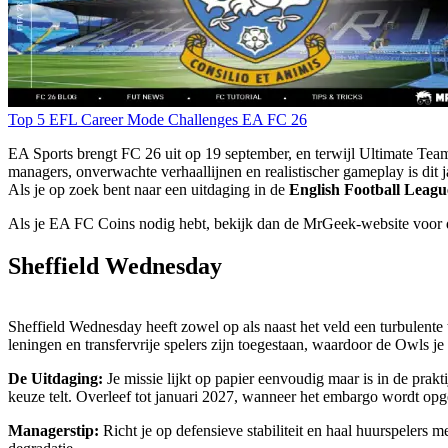
Top 5 EFL
Career Mode Challenges
EA FC 26
EA Sports brengt FC 26 uit op 19 september, en terwijl Ultimate Tea
managers, onverwachte verhaallijnen en realistischer gameplay is dit ja
Als je op zoek bent naar een uitdaging in de
English Football Leag
Als je EA FC Coins nodig hebt, bekijk dan de MrGeek-website voor d
Sheffield Wednesday
Sheffield Wednesday heeft zowel op als naast het veld een turbulent
leningen en transfervrije spelers zijn toegestaan, waardoor de Owls 
De Uitdaging:
Je missie lijkt op papier eenvoudig maar is in de prakt
keuze telt. Overleef tot januari 2027, wanneer het embargo wordt op
Managerstip:
Richt je op defensieve stabiliteit en haal huurspelers