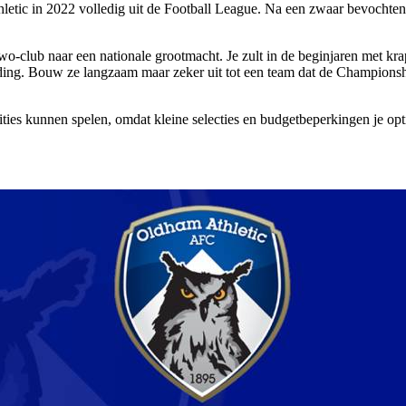
letic in 2022 volledig uit de Football League. Na een zwaar bevochten 
lub naar een nationale grootmacht. Je zult in de beginjaren met krap
eiding. Bouw ze langzaam maar zeker uit tot een team dat de Championsh
osities kunnen spelen, omdat kleine selecties en budgetbeperkingen je o