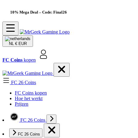
10% Mega Deal
– Code: Final26
NL
€ EUR
FC Coins
kopen
FC 26 Coins
FC Coins kopen
Hoe het werkt
Prijzen
FC 26 Coins
FC 26 Coins