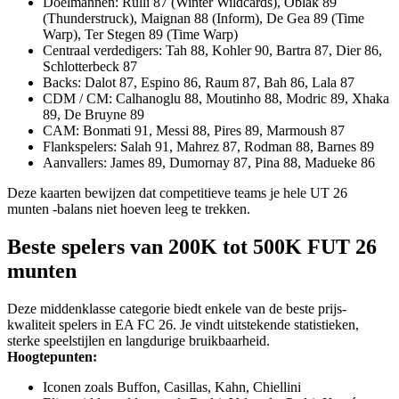
Doelmannen: Rulli 87 (Winter Wildcards), Oblak 89
(Thunderstruck), Maignan 88 (Inform), De Gea 89 (Time
Warp), Ter Stegen 89 (Time Warp)
Centraal verdedigers: Tah 88, Kohler 90, Bartra 87, Dier 86,
Schlotterbeck 87
Backs: Dalot 87, Espino 86, Raum 87, Bah 86, Lala 87
CDM / CM: Calhanoglu 88, Moutinho 88, Modric 89, Xhaka
89, De Bruyne 89
CAM: Bonmati 91, Messi 88, Pires 89, Marmoush 87
Flankspelers: Salah 91, Mahrez 87, Rodman 88, Barnes 89
Aanvallers: James 89, Dumornay 87, Pina 88, Madueke 86
Deze kaarten bewijzen dat competitieve teams je hele UT 26
munten -balans niet hoeven leeg te trekken.
Beste spelers van 200K tot 500K FUT 26
munten
Deze middenklasse categorie biedt enkele van de beste prijs-
kwaliteit spelers in EA FC 26. Je vindt uitstekende statistieken,
sterke speelstijlen en langdurige bruikbaarheid.
Hoogtepunten:
Iconen zoals Buffon, Casillas, Kahn, Chiellini