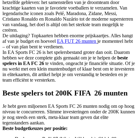
hetzelfde gebleven: het samenstellen van je droomteam door
krachtige kaarten van je favoriete voetballers te verzamelen. Van
legendarische iconen zoals Pelé, Maradona, Zidane, Messi,
Cristiano Ronaldo en Ronaldo Nazário tot de moderne supersterren
van vandaag, het doel is altijd om het sterkste team mogelijk te
creëren.
De uitdaging? Topkaarten hebben enorme prijskaartjes. Alles hangt
af van je budget en hoeveel
EA FUT 26 munten
je momenteel hebt
– of van plan bent te verdienen.
In EA Sports FC 26 is het spelersbestand groter dan ooit. Daarom
hebben we deze complete gids gemaakt om je te helpen de
beste
spelers in EA FC 26
te vinden, ongeacht je financiële situatie. Of je
nu werkt met een klein muntenbudget of klaar bent om te investeren
in elitekaarten, dit artikel helpt je om verstandig te besteden en je
team efficiënt te versterken.
Beste spelers tot 200K FIFA 26 munten
Je hebt geen miljoenen EA Sports FC 26 munten nodig om op hoog
niveau te concurreren. Slimme investeringen onder de 200K kunnen
je nog steeds een sterk, meta-klaar team geven dat elite
tegenstanders aankan.
Beste budgetkeuzes per positie: