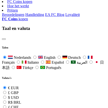
FC Coins kopen
Hoe het werkt
Prijzen
Beoordelingen
Handleiding
EA FC Blog
Loyaliteit
FC Coins
kopen
Taal en valuta
Talen
Nederlands
English
Deutsch
Français
Italiano
Español
العربية
日
本語
Türkçe
Português
Valuta's
€
EUR
£
GBP
$
USD
R$
BRL
ƒ
CHF