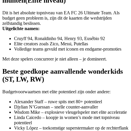
munten(Elite niveau)
Dit is het absolute topniveau van EA FC 26 Ultimate Team. Als
budget geen probleem is, zijn dit de kaarten die wedstrijden
zelfstandig beslissen.
Uitgelichte namen:
Cruyff 94, Ronaldinho 94, Henry 93, Eusébio 92
Elite creators zoals Zico, Messi, Putellas
Volledige teams gevuld met iconen en endgame-promoties
Met deze spelers concurreer je niet alleen – je domineert.
Beste goedkope aanvallende wonderkids
(ST, LW, RW)
Budgetvoorwaartsen met elite potentieel zijn onder andere:
Alexander Staff – ruwe spits met 80+ potentieel
Djylian N’Guessan – snelle counter-aanvaller
Wisdom Mike – explosieve vleugelspeler met elite acceleratie
Linda Caicedo – koopje in women’s mode met topniveau
potentieel
Vicky López – toekomstige superstermaker op de rechterflank