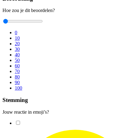
Hoe zou je dit beoordelen?
0
10
20
30
40
50
60
70
80
90
100
Stemming
Jouw reactie in emoji’s?