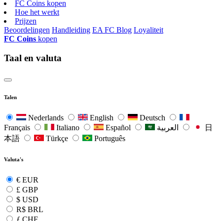
FC Coins kopen
Hoe het werkt
Prijzen
Beoordelingen
Handleiding
EA FC Blog
Loyaliteit
FC Coins
kopen
Taal en valuta
Talen
Nederlands
English
Deutsch
Français
Italiano
Español
العربية
日
本語
Türkçe
Português
Valuta's
€
EUR
£
GBP
$
USD
R$
BRL
ƒ
CHF