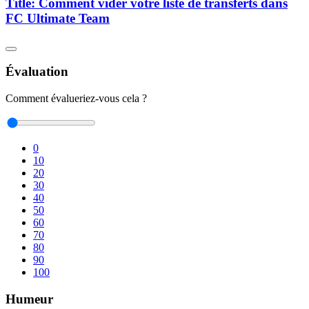
Title: Comment vider votre liste de transferts dans
FC Ultimate Team
Évaluation
Comment évalueriez-vous cela ?
0
10
20
30
40
50
60
70
80
90
100
Humeur