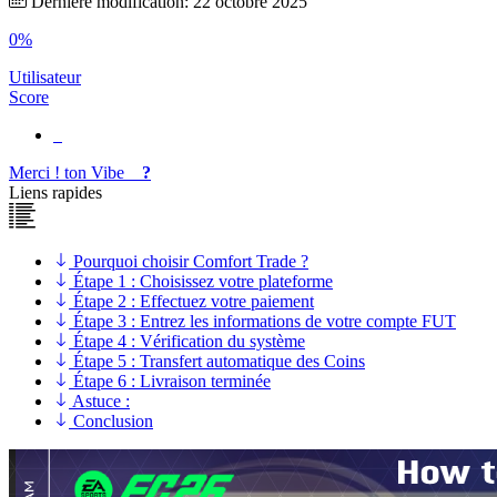
Dernière modification: 22 octobre 2025
0%
Utilisateur
Score
Merci !
ton
Vibe
?
Liens rapides
Pourquoi choisir Comfort Trade ?
Étape 1 : Choisissez votre plateforme
Étape 2 : Effectuez votre paiement
Étape 3 : Entrez les informations de votre compte FUT
Étape 4 : Vérification du système
Étape 5 : Transfert automatique des Coins
Étape 6 : Livraison terminée
Astuce :
Conclusion