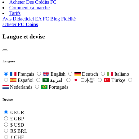
Acheter Des Crédits FC
Comment ça marche
Tarifs
Avis
Didacticiel
EA FC Blog
Fidélité
acheter
FC Coins
Langue et devise
Langues
Français
English
Deutsch
Italiano
Español
العربية
日本語
Türkçe
Nederlands
Português
Devises
€
EUR
£
GBP
$
USD
R$
BRL
ƒ
CHF