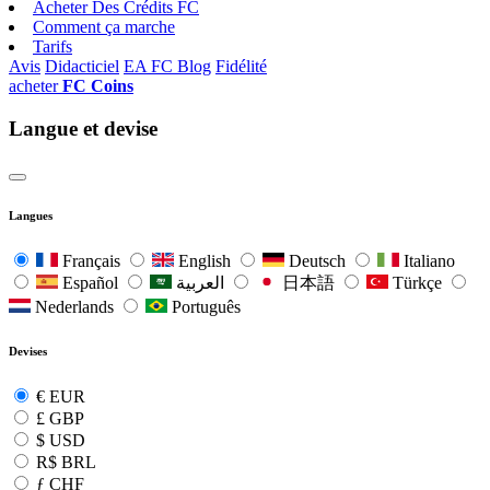
Acheter Des Crédits FC
Comment ça marche
Tarifs
Avis
Didacticiel
EA FC Blog
Fidélité
acheter
FC Coins
Langue et devise
Langues
Français
English
Deutsch
Italiano
Español
العربية
日本語
Türkçe
Nederlands
Português
Devises
€
EUR
£
GBP
$
USD
R$
BRL
ƒ
CHF