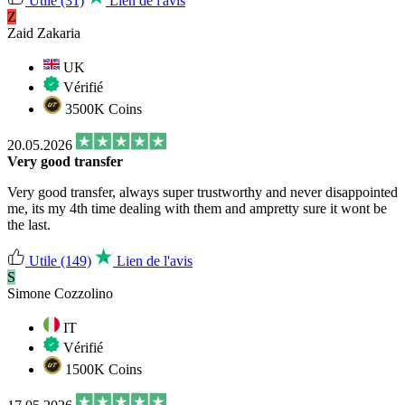
Utile
(31)
Lien de l'avis
Z
Zaid Zakaria
UK
Vérifié
3500K Coins
20.05.2026
Very good transfer
Very good transfer, always super trustworthy and never disappointed
me, its my 4th time dealing with them and ampretty sure it wont be
the last.
Utile
(149)
Lien de l'avis
S
Simone Cozzolino
IT
Vérifié
1500K Coins