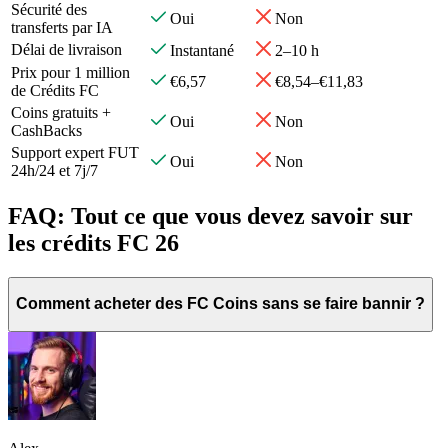
Sécurité des
Oui
Non
transferts par IA
Délai de livraison
Instantané
2–10 h
Prix pour 1 million
€6,57
€8,54–€11,83
de Crédits FC
Coins gratuits +
Oui
Non
CashBacks
Support expert FUT
Oui
Non
24h/24 et 7j/7
FAQ: Tout ce que vous devez savoir sur
les crédits FC 26
Comment acheter des FC Coins sans se faire bannir ?