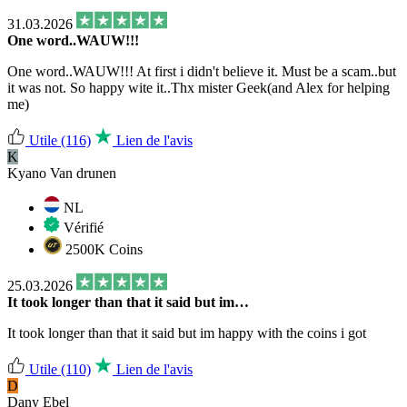
31.03.2026
One word..WAUW!!!
One word..WAUW!!! At first i didn't believe it. Must be a scam..but
it was not. So happy wite it..Thx mister Geek(and Alex for helping
me)
Utile
(116)
Lien de l'avis
K
Kyano Van drunen
NL
Vérifié
2500K Coins
25.03.2026
It took longer than that it said but im…
It took longer than that it said but im happy with the coins i got
Utile
(110)
Lien de l'avis
D
Dany Ebel