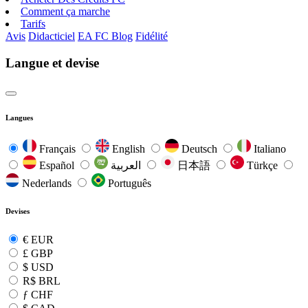
Comment ça marche
Tarifs
Avis
Didacticiel
EA FC Blog
Fidélité
Langue et devise
Langues
Français
English
Deutsch
Italiano
Español
العربية
日本語
Türkçe
Nederlands
Português
Devises
€
EUR
£
GBP
$
USD
R$
BRL
ƒ
CHF