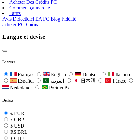
Acheter Des Crédits FC
Comment ça marche
Tarifs
Avis
Didacticiel
EA FC Blog
Fidélité
acheter
FC Coins
Langue et devise
Langues
Français
English
Deutsch
Italiano
Español
العربية
日本語
Türkçe
Nederlands
Português
Devises
€
EUR
£
GBP
$
USD
R$
BRL
ƒ
CHF