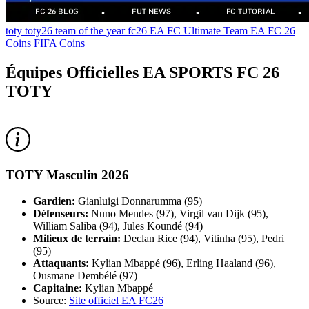
toty
toty26
team of the year
fc26
EA FC Ultimate Team
EA FC 26
Coins
FIFA Coins
Équipes Officielles EA SPORTS FC 26
TOTY
TOTY Masculin 2026
Gardien:
Gianluigi Donnarumma (95)
Défenseurs:
Nuno Mendes (97), Virgil van Dijk (95),
William Saliba (94), Jules Koundé (94)
Milieux de terrain:
Declan Rice (94), Vitinha (95), Pedri
(95)
Attaquants:
Kylian Mbappé (96), Erling Haaland (96),
Ousmane Dembélé (97)
Capitaine:
Kylian Mbappé
Source:
Site officiel EA FC26