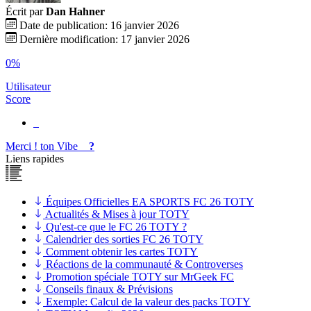
Écrit par
Dan Hahner
Date de publication: 16 janvier 2026
Dernière modification: 17 janvier 2026
0%
Utilisateur
Score
Merci !
ton
Vibe
?
Liens rapides
Équipes Officielles EA SPORTS FC 26 TOTY
Actualités & Mises à jour TOTY
Qu'est-ce que le FC 26 TOTY ?
Calendrier des sorties FC 26 TOTY
Comment obtenir les cartes TOTY
Réactions de la communauté & Controverses
Promotion spéciale TOTY sur MrGeek FC
Conseils finaux & Prévisions
Exemple: Calcul de la valeur des packs TOTY