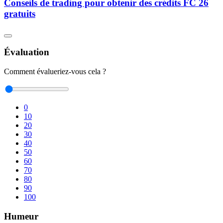
Conseils de trading pour obtenir des crédits FC 26
gratuits
Évaluation
Comment évalueriez-vous cela ?
0
10
20
30
40
50
60
70
80
90
100
Humeur