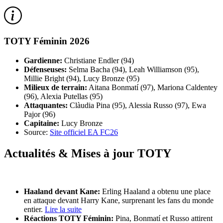
TOTY Féminin 2026
Gardienne:
Christiane Endler (94)
Défenseuses:
Selma Bacha (94), Leah Williamson (95),
Millie Bright (94), Lucy Bronze (95)
Milieux de terrain:
Aitana Bonmatí (97), Mariona Caldentey
(96), Alexia Putellas (95)
Attaquantes:
Clàudia Pina (95), Alessia Russo (97), Ewa
Pajor (96)
Capitaine:
Lucy Bronze
Source:
Site officiel EA FC26
Actualités & Mises à jour TOTY
Haaland devant Kane:
Erling Haaland a obtenu une place
en attaque devant Harry Kane, surprenant les fans du monde
entier.
Lire la suite
Réactions TOTY Féminin:
Pina, Bonmatí et Russo attirent