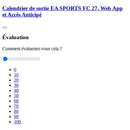
Calendrier de sortie EA SPORTS FC 27, Web App
et Accès Anticipé
Évaluation
Comment évalueriez-vous cela ?
0
10
20
30
40
50
60
70
80
90
100