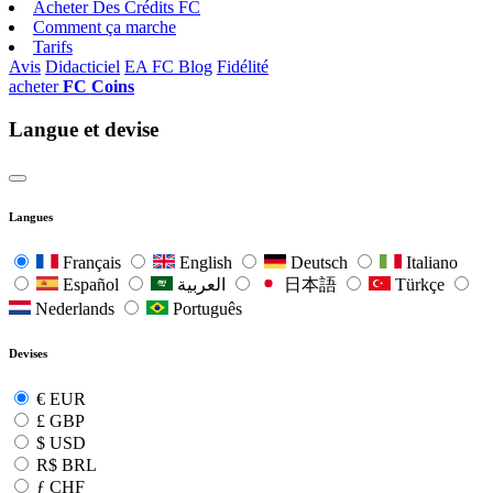
Acheter Des Crédits FC
Comment ça marche
Tarifs
Avis
Didacticiel
EA FC Blog
Fidélité
acheter
FC Coins
Langue et devise
Langues
Français
English
Deutsch
Italiano
Español
العربية
日本語
Türkçe
Nederlands
Português
Devises
€
EUR
£
GBP
$
USD
R$
BRL
ƒ
CHF