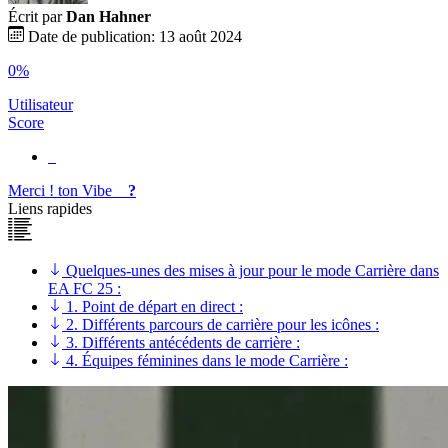
Écrit par
Dan Hahner
Date de publication: 13 août 2024
0%
Utilisateur
Score
Merci !
ton
Vibe
?
Liens rapides
Quelques-unes des mises à jour pour le mode Carrière dans
EA FC 25 :
1. Point de départ en direct :
2. Différents parcours de carrière pour les icônes :
3. Différents antécédents de carrière :
4. Équipes féminines dans le mode Carrière :