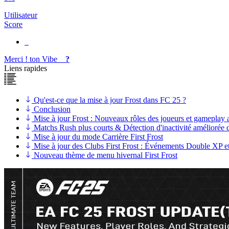
Utilisateur
Score
Merci !
ton
Vibe
?
Liens rapides
Qu'est-ce que la mise à jour Frost dans FC 25 ?
Conclusion
Mise à jour Frost : Nouveaux rôles des joueurs et gameplay a
Matchs Rush plus courts & Détection d'inactivité améliorée
Mise à jour du mode Carrière First Frost
Mise à jour des Clubs First Frost : Événements Double XP et n
Nouveau thème de menu hivernal First Frost