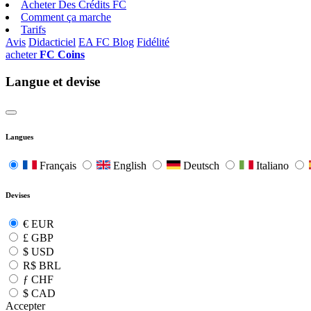
Acheter Des Crédits FC
Comment ça marche
Tarifs
Avis
Didacticiel
EA FC Blog
Fidélité
acheter
FC Coins
Langue et devise
Langues
Français
English
Deutsch
Italiano
Devises
€
EUR
£
GBP
$
USD
R$
BRL
ƒ
CHF
$
CAD
Accepter