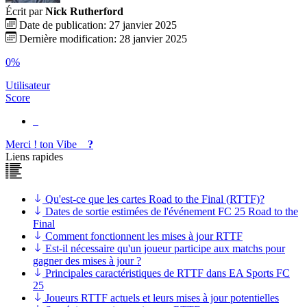
Écrit par
Nick Rutherford
Date de publication: 27 janvier 2025
Dernière modification: 28 janvier 2025
0%
Utilisateur
Score
Merci !
ton
Vibe
?
Liens rapides
Qu'est-ce que les cartes Road to the Final (RTTF)?
Dates de sortie estimées de l'événement FC 25 Road to the
Final
Comment fonctionnent les mises à jour RTTF
Est-il nécessaire qu'un joueur participe aux matchs pour
gagner des mises à jour ?
Principales caractéristiques de RTTF dans EA Sports FC
25
Joueurs RTTF actuels et leurs mises à jour potentielles