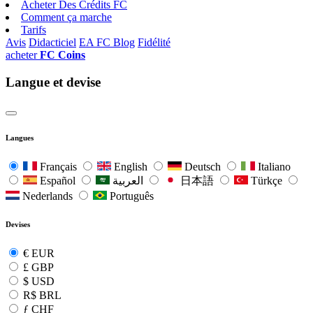
Acheter Des Crédits FC
Comment ça marche
Tarifs
Avis
Didacticiel
EA FC Blog
Fidélité
acheter
FC Coins
Langue et devise
Langues
Français
English
Deutsch
Italiano
Español
العربية
日本語
Türkçe
Nederlands
Português
Devises
€
EUR
£
GBP
$
USD
R$
BRL
ƒ
CHF