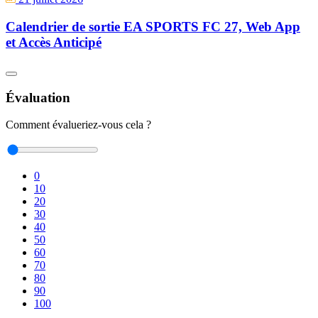
Calendrier de sortie EA SPORTS FC 27, Web App
et Accès Anticipé
Évaluation
Comment évalueriez-vous cela ?
0
10
20
30
40
50
60
70
80
90
100