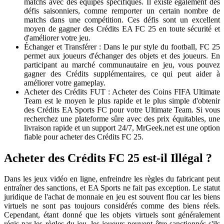
matchs avec des équipes spécifiques. Il existe également des
défis saisonniers, comme remporter un certain nombre de
matchs dans une compétition. Ces défis sont un excellent
moyen de gagner des Crédits EA FC 25 en toute sécurité et
d'améliorer votre jeu.
Échanger et Transférer : Dans le pur style du football, FC 25
permet aux joueurs d'échanger des objets et des joueurs. En
participant au marché communautaire en jeu, vous pouvez
gagner des Crédits supplémentaires, ce qui peut aider à
améliorer votre gameplay.
Acheter des Crédits FUT : Acheter des Coins FIFA Ultimate
Team est le moyen le plus rapide et le plus simple d'obtenir
des Crédits EA Sports FC pour votre Ultimate Team. Si vous
recherchez une plateforme sûre avec des prix équitables, une
livraison rapide et un support 24/7, MrGeek.net est une option
fiable pour acheter des Crédits FC 25.
Acheter des Crédits FC 25 est-il Illégal ?
Dans les jeux vidéo en ligne, enfreindre les règles du fabricant peut
entraîner des sanctions, et EA Sports ne fait pas exception. Le statut
juridique de l'achat de monnaie en jeu est souvent flou car les biens
virtuels ne sont pas toujours considérés comme des biens réels.
Cependant, étant donné que les objets virtuels sont généralement
régis par les règles du jeu, les joueurs peuvent être sanctionnés s'ils