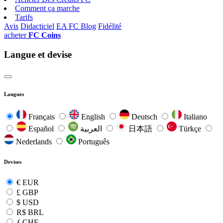
Comment ça marche
Tarifs
Avis
Didacticiel
EA FC Blog
Fidélité
acheter
FC Coins
Langue et devise
Langues
Français
English
Deutsch
Italiano
Español
العربية
日本語
Türkçe
Nederlands
Português
Devises
€
EUR
£
GBP
$
USD
R$
BRL
ƒ
CHF