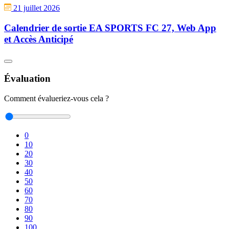
21 juillet 2026
Calendrier de sortie EA SPORTS FC 27, Web App
et Accès Anticipé
Évaluation
Comment évalueriez-vous cela ?
0
10
20
30
40
50
60
70
80
90
100