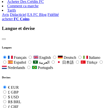
Acheter Des Crédits FC
Comment ça marche
Tarifs
Avis
Didacticiel
EA FC Blog
Fidélité
acheter
FC Coins
Langue et devise
Langues
Français
English
Deutsch
Italiano
Español
العربية
日本語
Türkçe
Nederlands
Português
Devises
€
EUR
£
GBP
$
USD
R$
BRL
ƒ
CHF