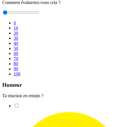
Comment évalueriez-vous cela ?
0
10
20
30
40
50
60
70
80
90
100
Humeur
Ta réaction en emojis ?