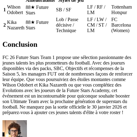
Améliorations
Styles de jeu
Wilson
LF / RF /
Tottenham
88★ Future
1
SB / SF
Odobert
LM
Hotspur
Stars
Lob / Passe
LF / LW /
FC
Kika
88★ Future
2
décisive /
CM / ST /
Barcelona
Nazareth
Stars
Technique
LM
(Women)
Conclusion
FC 26 Future Stars Team 1 propose une sélection passionnante des
jeunes talents les plus prometteurs du football. Avec des joueurs
disponibles via des packs, SBC, Objectifs et récompenses de la
Saison 5, les managers FUT ont de nombreuses façons de renforcer
leur équipe. Que vous poursuiviez des étoiles montantes comme
Wilson Odobert et Kika Nazareth ou que vous complétiez des
Evolutions avec les joueurs de la Future Stars Academy, cet
événement est un incontournable pour quiconque souhaite booster
son Ultimate Team avec la prochaine génération de superstars du
football. Ne manquez pas la sortie officielle le 30 janvier 2026 et
préparez-vous à ajouter ces jeunes talents d'élite à votre roster !