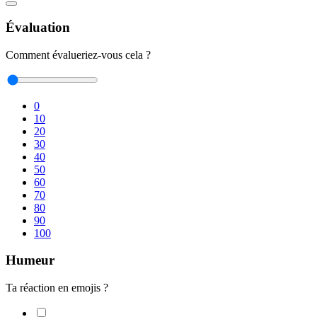
Évaluation
Comment évalueriez-vous cela ?
0
10
20
30
40
50
60
70
80
90
100
Humeur
Ta réaction en emojis ?