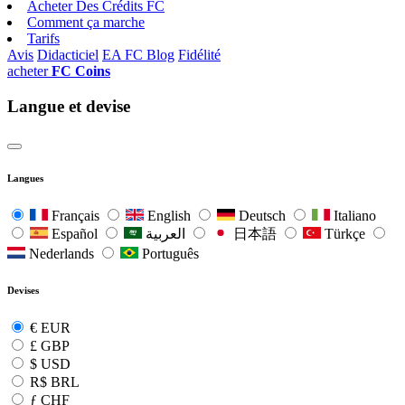
Acheter Des Crédits FC
Comment ça marche
Tarifs
Avis
Didacticiel
EA FC Blog
Fidélité
acheter
FC Coins
Langue et devise
Langues
Français
English
Deutsch
Italiano
Español
العربية
日本語
Türkçe
Nederlands
Português
Devises
€
EUR
£
GBP
$
USD
R$
BRL
ƒ
CHF