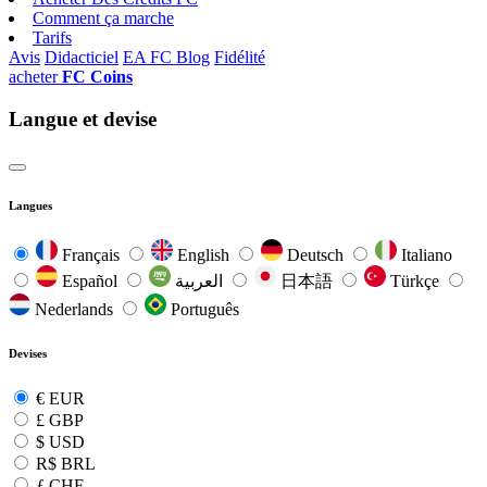
Comment ça marche
Tarifs
Avis
Didacticiel
EA FC Blog
Fidélité
acheter
FC Coins
Langue et devise
Langues
Français
English
Deutsch
Italiano
Español
العربية
日本語
Türkçe
Nederlands
Português
Devises
€
EUR
£
GBP
$
USD
R$
BRL
ƒ
CHF