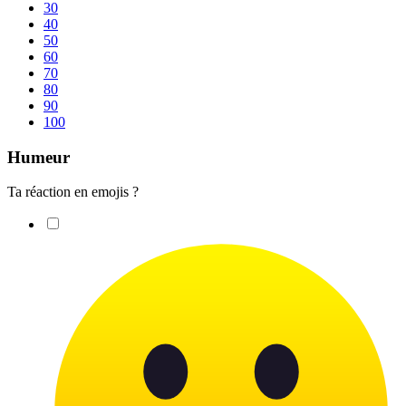
30
40
50
60
70
80
90
100
Humeur
Ta réaction en emojis ?