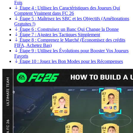
Fois
Étape 4 : Utilisez les Caractéristiques des Joueurs Qui
Comptent Vraiment dans FC 26
Étape 5 : Maîtrisez les SBC et les Objectifs (Améliorations
Gratuites !)
Étape 6 : Construisez un Banc Qui Change la Donne
Étape 7 : Ajustez les Tactiques Simplement
Étape 8 : Comprenez le Marché (Économisez des crédits
FIFA, Achetez Bas)
Étape 9 : Utilisez les Évolutions pour Booster Vos Joueurs
Favoris
Étape 10 : Jouez les Bon Modes pour les Récompenses