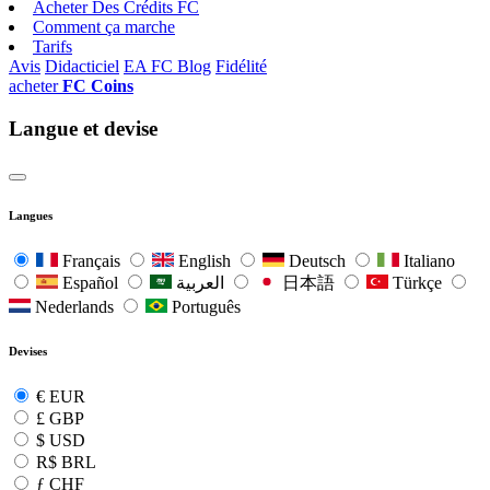
Acheter Des Crédits FC
Comment ça marche
Tarifs
Avis
Didacticiel
EA FC Blog
Fidélité
acheter
FC Coins
Langue et devise
Langues
Français
English
Deutsch
Italiano
Español
العربية
日本語
Türkçe
Nederlands
Português
Devises
€
EUR
£
GBP
$
USD
R$
BRL
ƒ
CHF