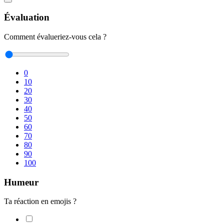
Évaluation
Comment évalueriez-vous cela ?
0
10
20
30
40
50
60
70
80
90
100
Humeur
Ta réaction en emojis ?