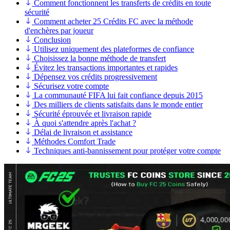
Comment fonctionnent les transferts de crédits en toute
sécurité
Comment acheter 25 Crédits FC avec la méthode
d'enchères par joueur
Conclusion
Utilisez uniquement des plateformes de confiance
Choisissez la bonne méthode de transfert
Évitez les transactions importantes et rapides
Dépensez vos crédits progressivement
Sécurisez votre compte
La communauté FIFA lui fait confiance depuis 2015
Des milliers de clients satisfaits dans le monde entier
Sécurité éprouvée et livraison rapide
À quoi s'attendre après l'achat ?
Délai de livraison et assistance
Méthodes Comfort Trade
Techniques anti-bannissement pour protéger votre compte