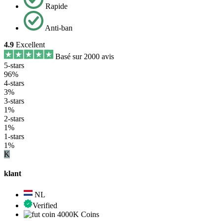
Rapide
Anti-ban
4.9
Excellent
Basé sur 2000 avis
5-stars
96%
4-stars
3%
3-stars
1%
2-stars
1%
1-stars
1%
K
klant
NL
Verified
4000K Coins