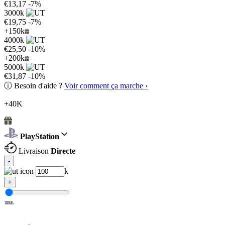
€13,17
-7%
3000k
€19,75
-7%
+150k
4000k
€25,50
-10%
+200k
5000k
€31,87
-10%
ⓘ
Besoin d'aide ?
Voir comment ça marche ›
+40K
PlayStation
Livraison
Directe
-
k
+
100k
1M
2M
3M
4M
5M