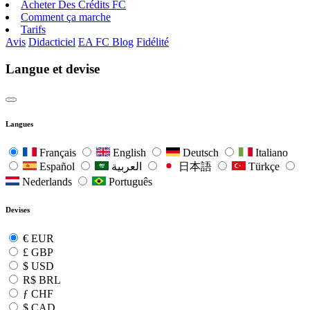
Acheter Des Crédits FC
Comment ça marche
Tarifs
Avis
Didacticiel
EA FC Blog
Fidélité
Langue et devise
Langues
Français
English
Deutsch
Italiano
Español
العربية
日本語
Türkçe
Nederlands
Português
Devises
€
EUR
£
GBP
$
USD
R$
BRL
ƒ
CHF
$
CAD