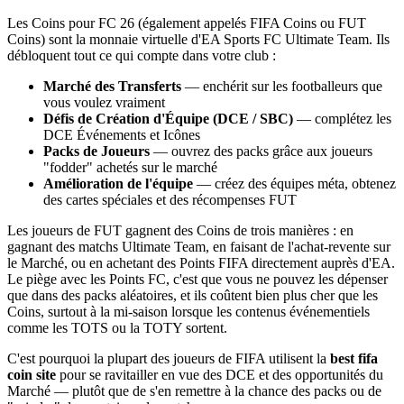
Les Coins pour FC 26 (également appelés FIFA Coins ou FUT
Coins) sont la monnaie virtuelle d'EA Sports FC Ultimate Team. Ils
débloquent tout ce qui compte dans votre club :
Marché des Transferts
— enchérit sur les footballeurs que
vous voulez vraiment
Défis de Création d'Équipe (DCE / SBC)
— complétez les
DCE Événements et Icônes
Packs de Joueurs
— ouvrez des packs grâce aux joueurs
"fodder" achetés sur le marché
Amélioration de l'équipe
— créez des équipes méta, obtenez
des cartes spéciales et des récompenses FUT
Les joueurs de FUT gagnent des Coins de trois manières : en
gagnant des matchs Ultimate Team, en faisant de l'achat-revente sur
le Marché, ou en achetant des Points FIFA directement auprès d'EA.
Le piège avec les Points FC, c'est que vous ne pouvez les dépenser
que dans des packs aléatoires, et ils coûtent bien plus cher que les
Coins, surtout à la mi-saison lorsque les contenus événementiels
comme les TOTS ou la TOTY sortent.
C'est pourquoi la plupart des joueurs de FIFA utilisent la
best fifa
coin site
pour se ravitailler en vue des DCE et des opportunités du
Marché — plutôt que de s'en remettre à la chance des packs ou de