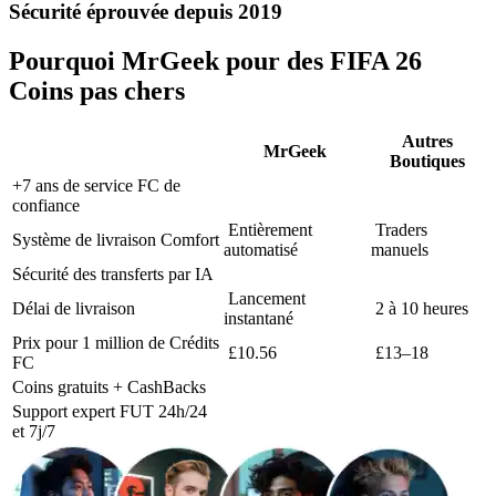
Sécurité éprouvée depuis 2019
Pourquoi MrGeek pour des FIFA 26
Coins pas chers
Autres
MrGeek
Boutiques
+7 ans de service FC de
confiance
Entièrement
Traders
Système de livraison Comfort
automatisé
manuels
Sécurité des transferts par IA
Lancement
Délai de livraison
2 à 10 heures
instantané
Prix pour 1 million de Crédits
£10.56
£13–18
FC
Coins gratuits + CashBacks
Support expert FUT 24h/24
et 7j/7