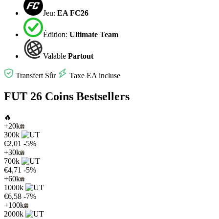
Jeu:
EA FC26
Édition:
Ultimate Team
Valable
Partout
Transfert Sûr
Taxe EA incluse
FUT 26 Coins Bestsellers
🔥
+20k
300k
€2,01
-5%
+30k
700k
€4,71
-5%
+60k
1000k
€6,58
-7%
+100k
2000k