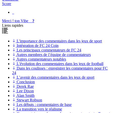
Score
Merci !
ton
Vibe
?
Liens rapides
L'importance des commentaires dans les jeux de sport
Intégration de FC 24 Coin
Les principaux commentateurs de FC 24
Autres membres de l’équipe de commentateurs
Autres commentateurs notables
L'évolution des commentaires dans les jeux de football
Dans les coulisses : enregistrer les commentaires pour FC
24
L’avenir des commentaires dans les jeux de sport
Conclusion
Derek Rae
Lee Dixon
Alan Smith
Stewart Robson
Les débuts : commentaires de base
La transition vers le réalisme