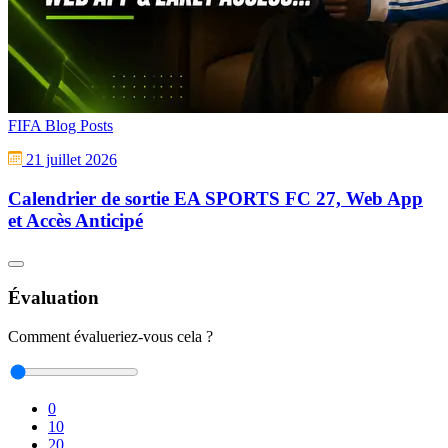
FIFA Blog Posts
21 juillet 2026
Calendrier de sortie EA SPORTS FC 27, Web App
et Accès Anticipé
Évaluation
Comment évalueriez-vous cela ?
0
10
20