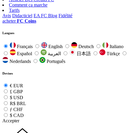
Comment ça marche
Tarifs
Avis
Didacticiel
EA FC Blog
Fidélité
acheter
FC Coins
Langues
Français
English
Deutsch
Italiano
Español
العربية
日本語
Türkçe
Nederlands
Português
Devises
€
EUR
£
GBP
$
USD
R$
BRL
ƒ
CHF
$
CAD
Accepter