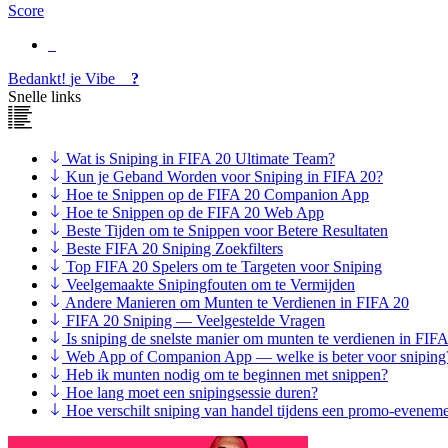
Score
Bedankt!
je
Vibe
?
Snelle links
Wat is Sniping in FIFA 20 Ultimate Team?
Kun je Geband Worden voor Sniping in FIFA 20?
Hoe te Snippen op de FIFA 20 Companion App
Hoe te Snippen op de FIFA 20 Web App
Beste Tijden om te Snippen voor Betere Resultaten
Beste FIFA 20 Sniping Zoekfilters
Top FIFA 20 Spelers om te Targeten voor Sniping
Veelgemaakte Snipingfouten om te Vermijden
Andere Manieren om Munten te Verdienen in FIFA 20
FIFA 20 Sniping — Veelgestelde Vragen
Is sniping de snelste manier om munten te verdienen in FIF
Web App of Companion App — welke is beter voor sniping
Heb ik munten nodig om te beginnen met snippen?
Hoe lang moet een snipingsessie duren?
Hoe verschilt sniping van handel tijdens een promo-evene