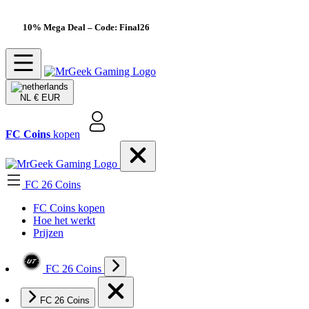
10% Mega Deal
– Code: Final26
NL
€ EUR
FC Coins
kopen
FC 26 Coins
FC Coins kopen
Hoe het werkt
Prijzen
FC 26 Coins
FC 26 Coins