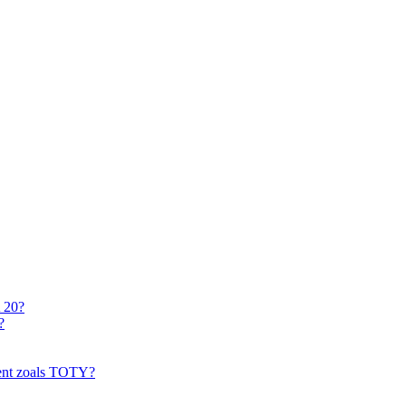
A 20?
?
ment zoals TOTY?