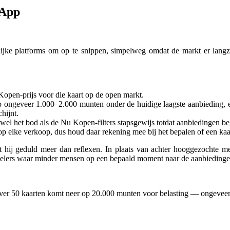
 App
ijke platforms om op te snippen, simpelweg omdat de markt er langz
Kopen-prijs voor die kaart op de open markt.
p ongeveer 1.000–2.000 munten onder de huidige laagste aanbieding, e
hijnt.
wel het bod als de Nu Kopen-filters stapsgewijs totdat aanbiedingen be
 elke verkoop, dus houd daar rekening mee bij het bepalen of een kaa
j geduld meer dan reflexen. In plaats van achter hooggezochte metak
pelers waar minder mensen op een bepaald moment naar de aanbiedinge
over 50 kaarten komt neer op 20.000 munten voor belasting — ongeveer