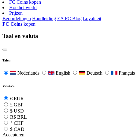
FC Coins kopen
Hoe het werkt
Prijzen
Beoordelingen
Handleiding
EA FC Blog
Loyaliteit
FC Coins
kopen
Taal en valuta
Talen
Nederlands
English
Deutsch
Français
Valuta's
€
EUR
£
GBP
$
USD
R$
BRL
ƒ
CHF
$
CAD
Accepteren