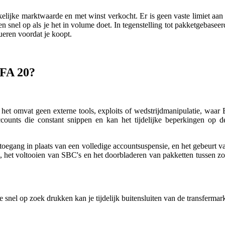
ijke marktwaarde en met winst verkocht. Er is geen vaste limiet aan 
tellen snel op als je het in volume doet. In tegenstelling tot pakketgeb
lueren voordat je koopt.
IFA 20?
 — het omvat geen externe tools, exploits of wedstrijdmanipulatie, wa
unts die constant snippen en kan het tijdelijke beperkingen op de t
ttoegang in plaats van een volledige accountsuspensie, en het gebeurt 
, het voltooien van SBC's en het doorbladeren van pakketten tussen zoek
snel op zoek drukken kan je tijdelijk buitensluiten van de transfermar