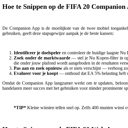
Hoe te Snippen op de FIFA 20 Companion
De Companion App is de moeilijkste van de twee mobiel toegankel
gebruiken, geeft deze stapsgewijze aanpak je de beste kansen:
Identificeer je doelspeler
en controleer de huidige laagste Nu 
Zoek onder de marktwaarde
— stel je Nu Kopen-filter in o
die onder jouw plafond wordt aangeboden in de resultaten versc
Pas aan en zoek opnieuw
als er niets verschijnt — verhoog zo
Evalueer voor je koopt
— onthoud dat EA 5% belasting heft op
Omdat de Companion App langzamer werkt om te updaten, beloont hi
handelaren meer succes met het gebruiken voor minder prominente s
*TIP*
Kleine winsten tellen snel op. Zelfs 400 munten winst 