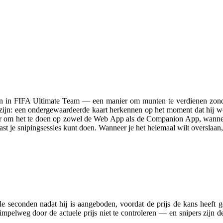
n in FIFA Ultimate Team — een manier om munten te verdienen zonder 
tzijn: een ondergewaardeerde kaart herkennen op het moment dat hij
anier om het te doen op zowel de Web App als de Companion App, wannee
t je snipingsessies kunt doen. Wanneer je het helemaal wilt overslaan,
le seconden nadat hij is aangeboden, voordat de prijs de kans heeft 
mpelweg door de actuele prijs niet te controleren — en snipers zijn de