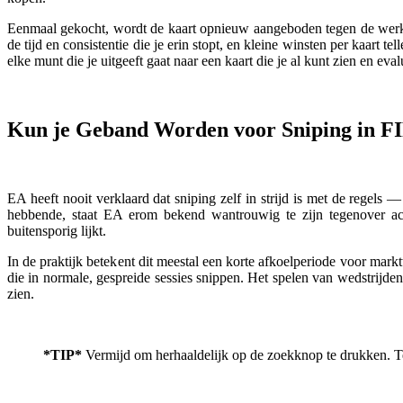
Eenmaal gekocht, wordt de kaart opnieuw aangeboden tegen de werkel
de tijd en consistentie die je erin stopt, en kleine winsten per kaart 
elke munt die je uitgeeft gaat naar een kaart die je al kunt zien en eva
Kun je Geband Worden voor Sniping in F
EA heeft nooit verklaard dat sniping zelf in strijd is met de regels
hebbende, staat EA erom bekend wantrouwig te zijn tegenover acco
buitensporig lijkt.
In de praktijk betekent dit meestal een korte afkoelperiode voor mark
die in normale, gespreide sessies snippen. Het spelen van wedstrijden
zien.
*TIP*
Vermijd om herhaaldelijk op de zoekknop te drukken. Te 