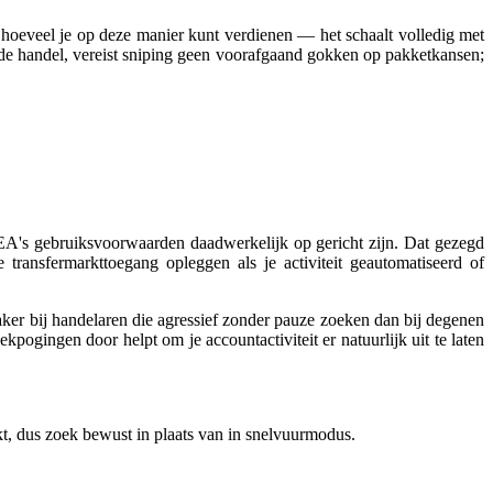
hoeveel je op deze manier kunt verdienen — het schaalt volledig met
aseerde handel, vereist sniping geen voorafgaand gokken op pakketkansen;
ar EA's gebruiksvoorwaarden daadwerkelijk op gericht zijn. Dat gezegd
ransfermarkttoegang opleggen als je activiteit geautomatiseerd of
vaker bij handelaren die agressief zonder pauze zoeken dan bij degenen
pogingen door helpt om je accountactiviteit er natuurlijk uit te laten
kt, dus zoek bewust in plaats van in snelvuurmodus.