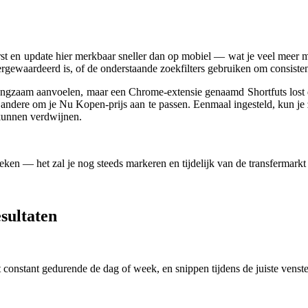
st en update hier merkbaar sneller dan op mobiel — wat je veel meer
ergewaardeerd is, of de onderstaande zoekfilters gebruiken om consisten
ngzaam aanvoelen, maar een Chrome-extensie genaamd Shortfuts lost di
ndere om je Nu Kopen-prijs aan te passen. Eenmaal ingesteld, kun je z
kunnen verdwijnen.
ken — het zal je nog steeds markeren en tijdelijk van de transfermarkt
sultaten
iet constant gedurende de dag of week, en snippen tijdens de juiste venst