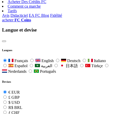
Acheter Des Crédits FC
Comment ça marche
Tarifs
Avis
Didacticiel
EA FC Blog
Fidélité
acheter
FC Coins
Langue et devise
Langues
Français
English
Deutsch
Italiano
Español
العربية
日本語
Türkçe
Nederlands
Português
Devises
€
EUR
£
GBP
$
USD
R$
BRL
ƒ
CHF