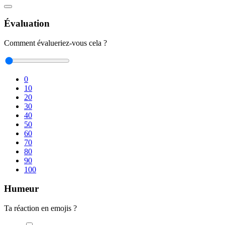
Évaluation
Comment évalueriez-vous cela ?
0
10
20
30
40
50
60
70
80
90
100
Humeur
Ta réaction en emojis ?