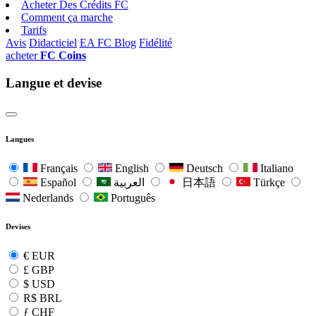
Acheter Des Crédits FC
Comment ça marche
Tarifs
Avis
Didacticiel
EA FC Blog
Fidélité
acheter
FC Coins
Langue et devise
Langues
Français
English
Deutsch
Italiano
Español
العربية
日本語
Türkçe
Nederlands
Português
Devises
€
EUR
£
GBP
$
USD
R$
BRL
ƒ
CHF