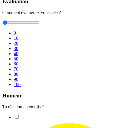
Évaluation
Comment évalueriez-vous cela ?
0
10
20
30
40
50
60
70
80
90
100
Humeur
Ta réaction en emojis ?