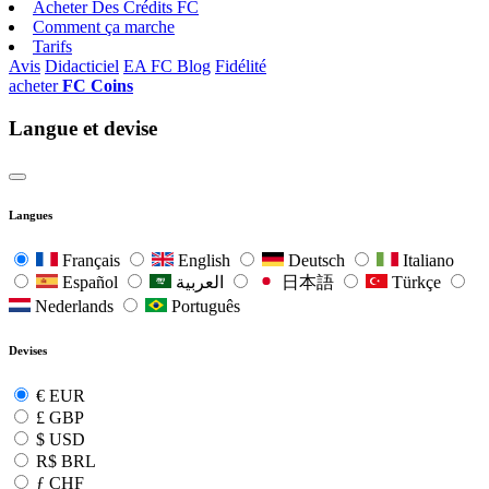
Acheter Des Crédits FC
Comment ça marche
Tarifs
Avis
Didacticiel
EA FC Blog
Fidélité
acheter
FC Coins
Langue et devise
Langues
Français
English
Deutsch
Italiano
Español
العربية
日本語
Türkçe
Nederlands
Português
Devises
€
EUR
£
GBP
$
USD
R$
BRL
ƒ
CHF