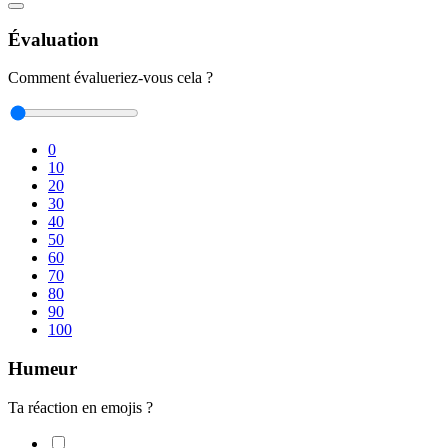
Évaluation
Comment évalueriez-vous cela ?
0
10
20
30
40
50
60
70
80
90
100
Humeur
Ta réaction en emojis ?