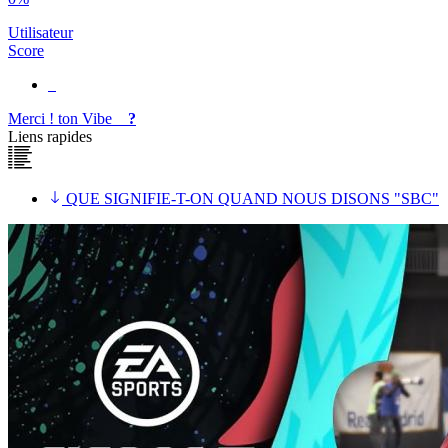
Utilisateur
Score
Merci !
ton
Vibe
?
Liens rapides
QUE SIGNIFIE-T-ON QUAND NOUS DISONS "SBC"