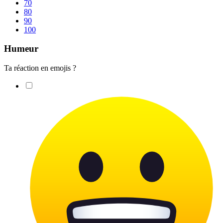
70
80
90
100
Humeur
Ta réaction en emojis ?