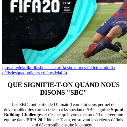
glossairedelafifa
fifasbc
letslearnfifa sbc
termes fut
letlearnindia
défisdesquadbuilders
critèresdelafifa
QUE SIGNIFIE-T-ON QUAND NOUS
DISONS "SBC"
Les SBC font partie de Ultimate Team qui vous permet de
déverrouiller des cartes et des packs spéciaux. SBC signifie
Squad
Building Challenges
et c'est ce qu'il vous met au défi de créer une
équipe dans
FIFA 20
Ultimate Team, en suivant les critères définis
qui déverrouille ensuite le contenu.