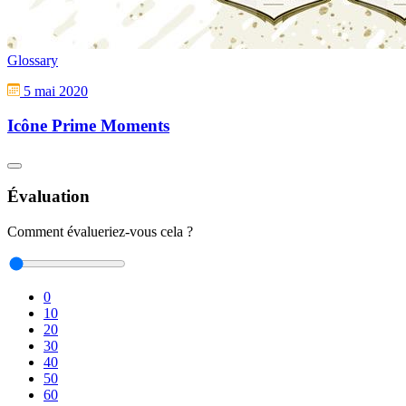
Glossary
5 mai 2020
Icône Prime Moments
Évaluation
Comment évalueriez-vous cela ?
0
10
20
30
40
50
60