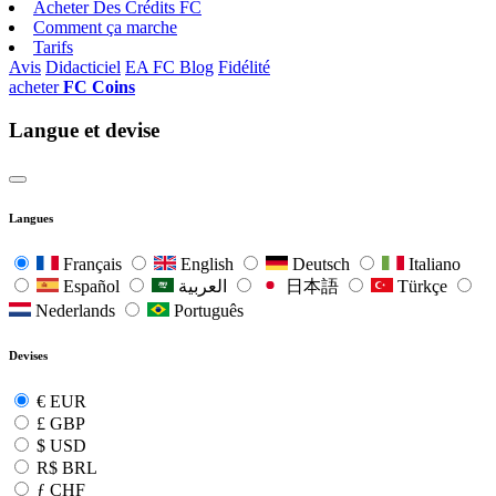
Acheter Des Crédits FC
Comment ça marche
Tarifs
Avis
Didacticiel
EA FC Blog
Fidélité
acheter
FC Coins
Langue et devise
Langues
Français
English
Deutsch
Italiano
Español
العربية
日本語
Türkçe
Nederlands
Português
Devises
€
EUR
£
GBP
$
USD
R$
BRL
ƒ
CHF